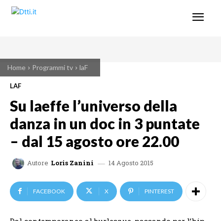
Home
Programmi tv
laF
LAF
Su laeffe l’universo della
danza in un doc in 3 puntate
– dal 15 agosto ore 22.00
14 Agosto 2015
Autore
Loris Zanini
FACEBOOK
X
PINTEREST
Dal contemporaneo al burlesque, passando per l’hip