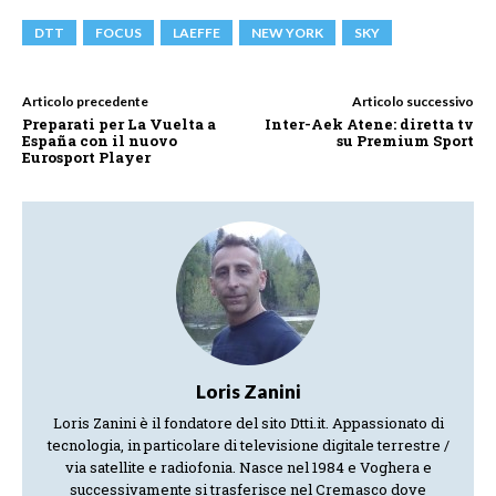
DTT
FOCUS
LAEFFE
NEW YORK
SKY
Articolo precedente
Articolo successivo
Preparati per La Vuelta a
Inter-Aek Atene: diretta tv
España con il nuovo
su Premium Sport
Eurosport Player
Loris Zanini
Loris Zanini è il fondatore del sito Dtti.it. Appassionato di
tecnologia, in particolare di televisione digitale terrestre /
via satellite e radiofonia. Nasce nel 1984 e Voghera e
successivamente si trasferisce nel Cremasco dove