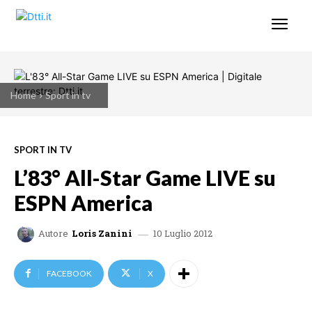
Home
Sport in tv
SPORT IN TV
L’83° All-Star Game LIVE su
ESPN America
10 Luglio 2012
Autore
Loris Zanini
FACEBOOK
X