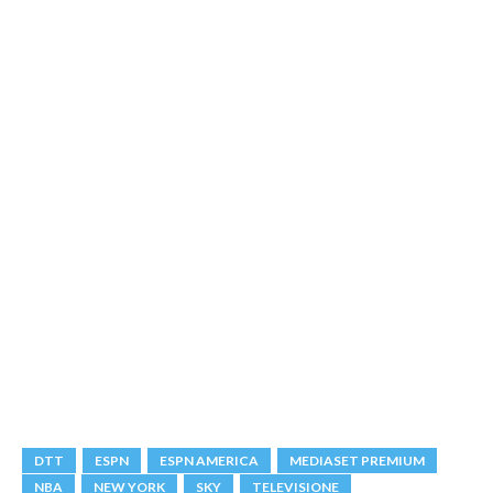
DTT
ESPN
ESPN AMERICA
MEDIASET PREMIUM
NBA
NEW YORK
SKY
TELEVISIONE