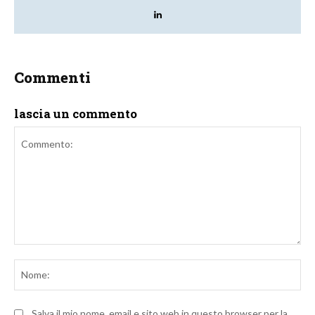
Commenti
lascia un commento
Commento:
No
Salva il mio nome, email e sito web in questo browser per la