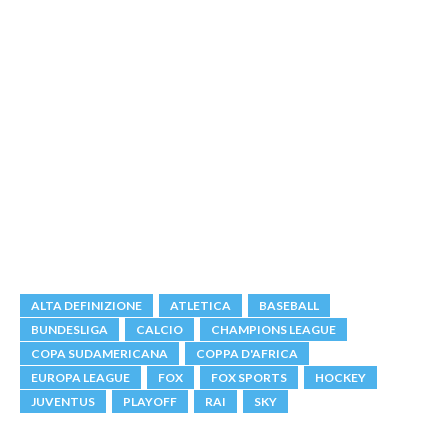
ALTA DEFINIZIONE
ATLETICA
BASEBALL
BUNDESLIGA
CALCIO
CHAMPIONS LEAGUE
COPA SUDAMERICANA
COPPA D'AFRICA
EUROPA LEAGUE
FOX
FOX SPORTS
HOCKEY
JUVENTUS
PLAYOFF
RAI
SKY