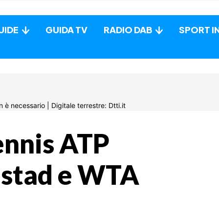
UIDE
GUIDA TV
RADIO DAB
SPORT I
ennis ATP
stad e WTA