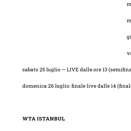
m
m
g
v
sabato 25 luglio — LIVE dalle ore 13 (semifina
domenica 26 luglio: finale live dalle 14 (final
WTA ISTANBUL