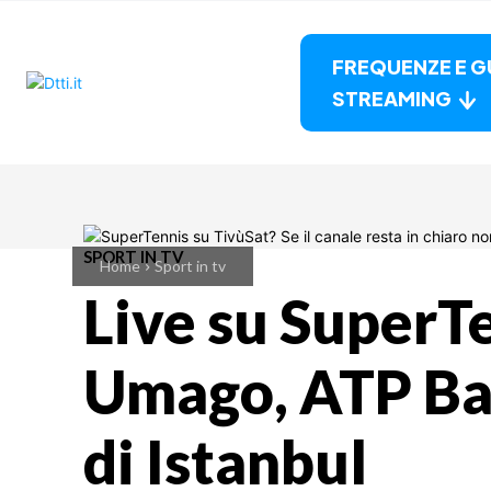
FREQUENZE E G
STREAMING
SPORT IN TV
Home
Sport in tv
Live su SuperT
Umago, ATP Ba
di Istanbul