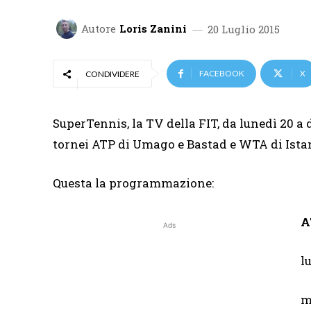
Autore
Loris Zanini
20 Luglio 2015
FACEBOOK
X
CONDIVIDERE
SuperTennis, la TV della FIT, da lunedì 20 a 
tornei ATP di Umago e Bastad e WTA di Ista
Questa la programmazione:
A
Ads
l
m