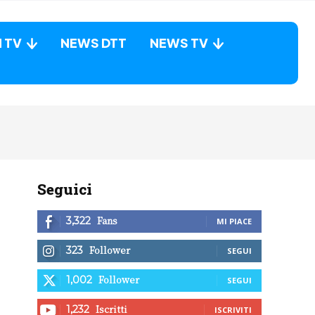
N TV
NEWS DTT
NEWS TV
Seguici
Fans
3,322
MI PIACE
Follower
323
SEGUI
Follower
1,002
SEGUI
Iscritti
1,232
ISCRIVITI