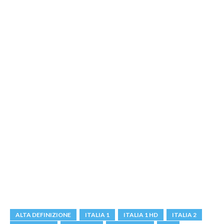
ALTA DEFINIZIONE
ITALIA 1
ITALIA 1 HD
ITALIA 2