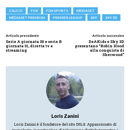
CALCIO
FOX
FOX SPORTS
MEDIASET
MEDIASET PREMIUM
PREMIER LEAGUE
SKY
SKY 3D
Articolo precedente
Articolo successivo
Serie A giornata 30 e serie B
DeAKids e Sky 3D
giornata 31, diretta tv e
presentano “Robin Hood
streaming
alla conquista di
Sherwood”
Loris Zanini
Loris Zanini è il fondatore del sito Dtti.it. Appassionato di
tecnologia, in particolare di televisione digitale terrestre /