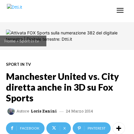
Home
Sport in tv
SPORT IN TV
Manchester United vs. City
diretta anche in 3D su Fox
Sports
24 Marzo 2014
Autore
Loris Zanini
FACEBOOK
X
PINTEREST