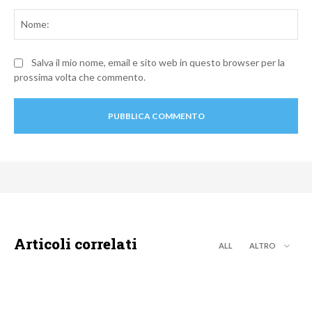
Commento:
No
Salva il mio nome, email e sito web in questo browser per la
prossima volta che commento.
Articoli correlati
ALL
ALTRO