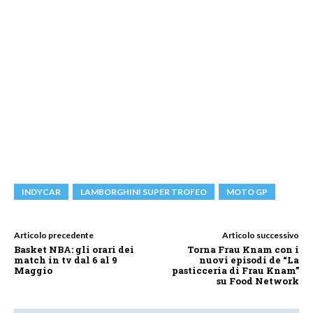
INDYCAR
LAMBORGHINI SUPER TROFEO
MOTO GP
Articolo precedente
Articolo successivo
Basket NBA: gli orari dei
Torna Frau Knam con i
match in tv dal 6 al 9
nuovi episodi de “La
Maggio
pasticceria di Frau Knam”
su Food Network