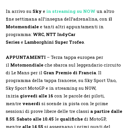
In arrivo su
Sky
e
in streaming su
NOW
un altro
fine settimana all’insegna dell’adrenalina, con
il
Motomondiale
e tanti altri appuntamenti in
programma:
WRC
,
NTT IndyCar
Series
e
Lamborghini Super Trofeo
.
APPUNTAMENTI
– Terza tappa europea per
il
Motomondiale
che sbarca sul leggendario circuito
di Le Mans per il
Gran Premio di Francia
. Il
programma della tappa francese, su Sky Sport Uno,
Sky Sport MotoGP e in streaming su NOW,
inizia
giovedì alle 16
con le parole dei piloti,
mentre
venerdì
si scende in pista con le prime
sessioni di prove libere delle tre classi
a partire dalle
8.55
.
Sabato
alle 10.45
le
qualifiche
di MotoGP,
mentre
alle 14.55
si assegnano i primi punti del