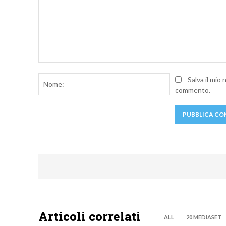
Commento:
Nome:
Salva il mio
commento.
Articoli correlati
ALL
20 MEDIASET