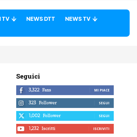
N TV
NEWS DTT
NEWS TV
Seguici
Fans
3,322
MI PIACE
Follower
323
SEGUI
Follower
1,002
SEGUI
Iscritti
1,232
ISCRIVITI