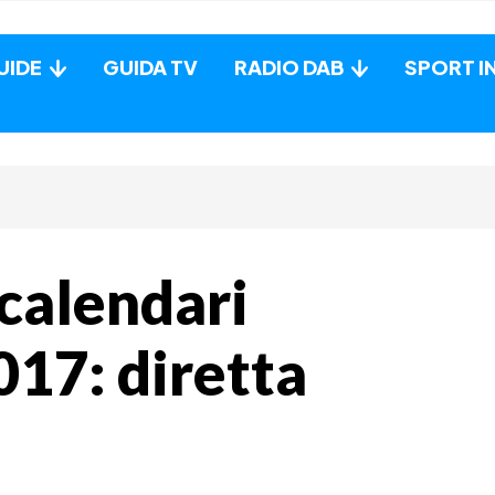
UIDE
GUIDA TV
RADIO DAB
SPORT I
calendari
017: diretta