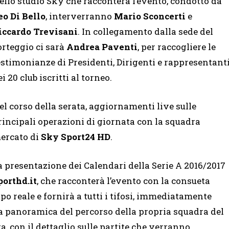
ello studio Sky che racconterà l’evento, condotto da
eo Di Bello
, interverranno
Mario Sconcerti
e
iccardo Trevisani
. In collegamento dalla sede del
orteggio ci sarà
Andrea Paventi
, per raccogliere le
estimonianze di Presidenti, Dirigenti e rappresentant
ei 20 club iscritti al torneo.
el corso della serata, aggiornamenti live sulle
rincipali operazioni di giornata con la squadra
ercato di
Sky Sport24 HD
.
a presentazione dei Calendari della Serie A 2016/2017
porthd.it
, che racconterà l’evento con la consueta
o reale e fornirà a tutti i tifosi, immediatamente
a panoramica del percorso della propria squadra del
a, con il dettaglio sulle partite che verranno