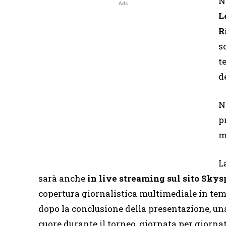
N
Ads
L
R
s
t
d
N
p
m
L
sarà anche
in live streaming sul sito Skys
copertura giornalistica multimediale in temp
dopo la conclusione della presentazione, un
cuore durante il torneo, giornata per giornat