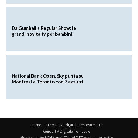
Da Gumball a Regular Show: le
grandi novità tv per bambini
National Bank Open, Sky punta su
Montreal e Toronto con 7 azzurri
Home
Frequenze digitale terrestre DTT
Guida TV Digitale Terrestre
Numerazione LCN canali TV del DTT digitale terrestre