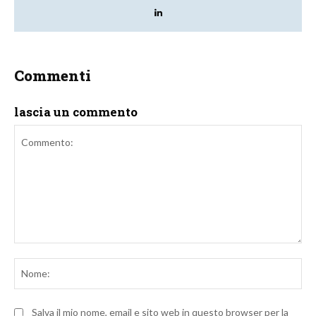
Commenti
lascia un commento
Commento:
No
Salva il mio nome, email e sito web in questo browser per la