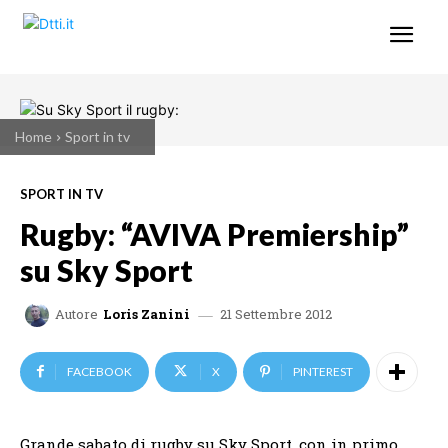
Home
Sport in tv
SPORT IN TV
Rugby: “AVIVA Premiership”
su Sky Sport
21 Settembre 2012
Autore
Loris Zanini
FACEBOOK
X
PINTEREST
Grande sabato di rugby su Sky Sport, con in primo