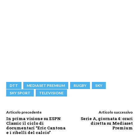
DTT
MEDIASET PREMIUM
RUGBY
SKY
SKY SPORT
TELEVISIONE
Articolo precedente
Articolo successivo
In prima visione su ESPN
Serie A, giornata 4: orari
Classic il ciclo di
diretta su Mediaset
documentari “Eric Cantona
Premium
e i ribelli del calcio”