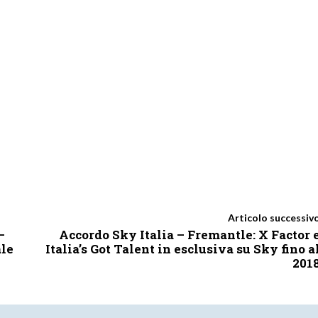
Articolo successiv
–
Accordo Sky Italia – Fremantle: X Factor 
ale
Italia’s Got Talent in esclusiva su Sky fino a
201