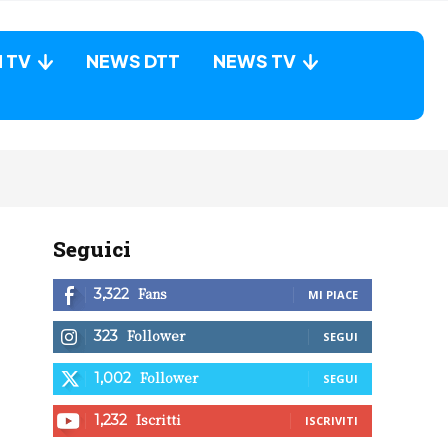
N TV
NEWS DTT
NEWS TV
Seguici
Fans
3,322
MI PIACE
Follower
323
SEGUI
Follower
1,002
SEGUI
Iscritti
1,232
ISCRIVITI