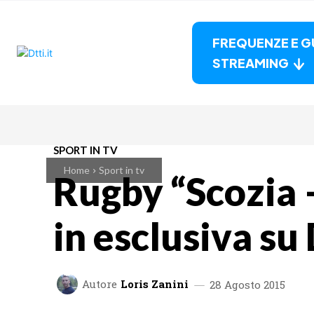
FREQUENZE E G
STREAMING
SPORT IN TV
Home
Sport in tv
Rugby “Scozia – 
in esclusiva s
Autore
Loris Zanini
28 Agosto 2015