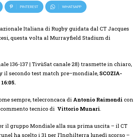
PINTEREST
WHATSAPP
 Nazionale Italiana di Rugby guidata dal CT Jacques
esi, questa volta al Murrayfield Stadium di
nale 136-137 | TivùSat canale 28) trasmette in chiaro,
Sky il secondo test match pre–mondiale,
SCOZIA-
 16:05.
ome sempre, telecroncaca di
Antonio Raimondi
con
l commento tecnico di
Vittorio Munari
.
er il gruppo Mondiale alla sua prima uscita – il CT
runel ha scelto i 31 per l’Inghilterra lunedì scorso –