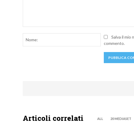
Commento:
Nome:
Salva il mio
commento.
Articoli correlati
ALL
20 MEDIASET