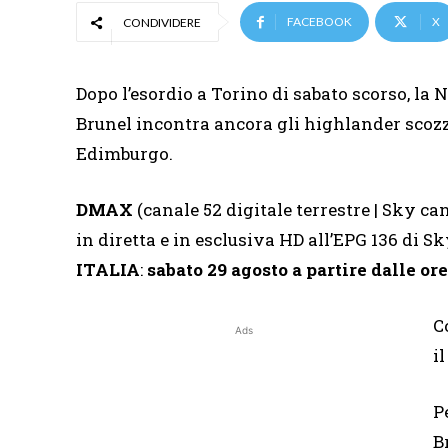
FACEBOOK
X
CONDIVIDERE
Dopo l’esordio a Torino di sabato scorso, la
Brunel incontra ancora gli highlander scozz
Edimburgo.
DMAX
(canale 52 digitale terrestre | Sky ca
in diretta e in esclusiva HD all’EPG 136 di 
ITALIA
:
sabato 29 agosto
a partire dalle ore
C
Ads
i
P
B