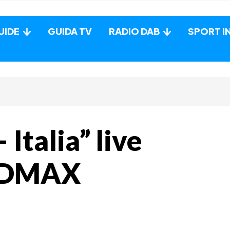
UIDE
GUIDA TV
RADIO DAB
SPORT I
Italia” live
u DMAX