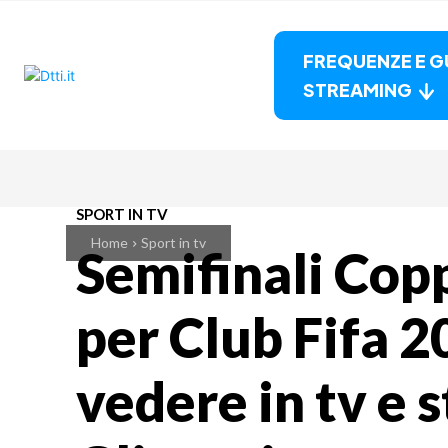
FREQUENZE E G
STREAMING
SPORT IN TV
Home
Sport in tv
Semifinali Cop
per Club Fifa 2
vedere in tv e 