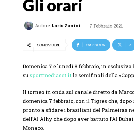
Gli orari
Autore
Loris Zanini
7 Febbraio 2021
FACEBOOK
X
CONDIVIDERE
Domenica 7 e lunedì 8 febbraio, in esclusiva 
su
sportmediaset.it
le semifinali della «Cop
Il torneo in onda sul canale diretto da Marco
domenica 7 febbraio, con il Tigres che, dopo
pronto a sfidare i brasiliani del Palmeiras n
dell’Al Alhy che dopo aver battuto l’Al Duha
Monaco.