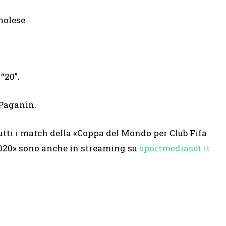
molese.
 “20”.
Paganin.
utti i match della «Coppa del Mondo per Club Fifa
020» sono anche in streaming su
sportmediaset.it