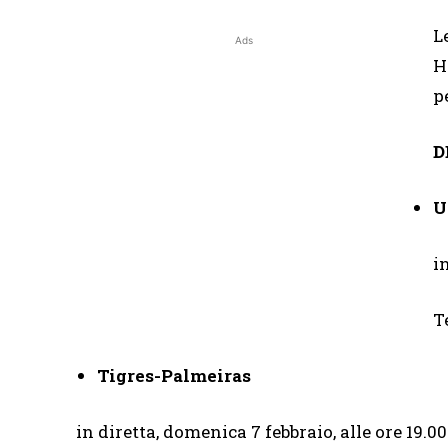
L
Ads
H
p
D
U
i
T
Tigres-Palmeiras
in diretta, domenica 7 febbraio, alle ore 19.00 