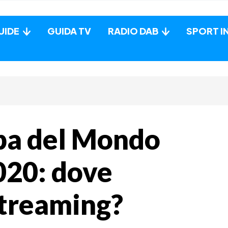
UIDE
GUIDA TV
RADIO DAB
SPORT I
pa del Mondo
020: dove
streaming?