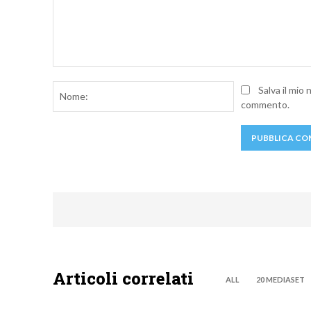
Commento:
Nome:
Salva il mio
commento.
Articoli correlati
ALL
20 MEDIASET