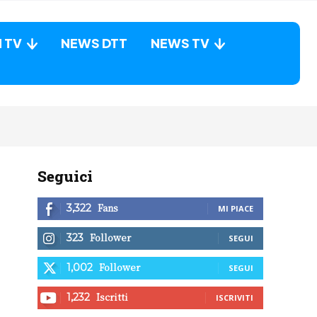
N TV
NEWS DTT
NEWS TV
Seguici
Fans
3,322
MI PIACE
Follower
323
SEGUI
Follower
1,002
SEGUI
Iscritti
1,232
ISCRIVITI