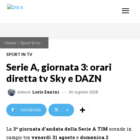
Home
Sport in tv
SPORT IN TV
Serie A, giornata 3: orari
diretta tv Sky e DAZN
30 Agosto 2018
Autore
Loris Zanini
FACEBOOK
X
La
3^ giornata d’andata della Serie A TIM
scende in
campo tra
venerdì 31 agosto
e
domenica 2