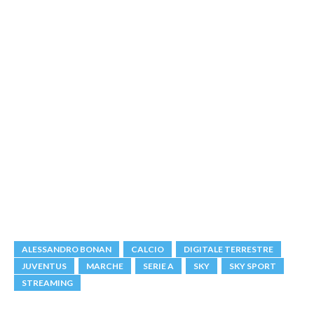
ALESSANDRO BONAN
CALCIO
DIGITALE TERRESTRE
JUVENTUS
MARCHE
SERIE A
SKY
SKY SPORT
STREAMING