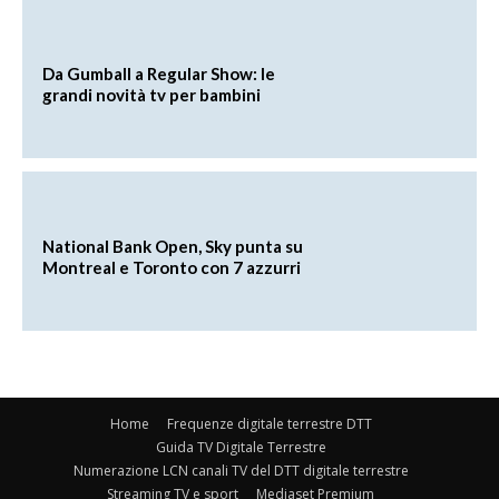
Da Gumball a Regular Show: le
grandi novità tv per bambini
National Bank Open, Sky punta su
Montreal e Toronto con 7 azzurri
Home
Frequenze digitale terrestre DTT
Guida TV Digitale Terrestre
Numerazione LCN canali TV del DTT digitale terrestre
Streaming TV e sport
Mediaset Premium