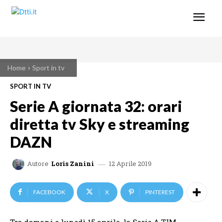
Home
Sport in tv
SPORT IN TV
Serie A giornata 32: orari
diretta tv Sky e streaming
DAZN
12 Aprile 2019
Autore
Loris Zanini
FACEBOOK
X
PINTEREST
Tra domani e lunedì 15 aprile
,
la Serie A TIM