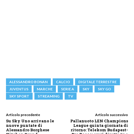
ALESSANDRO BONAN
CALCIO
DIGITALE TERRESTRE
JUVENTUS
MARCHE
SERIE A
SKY
SKY GO
SKY SPORT
STREAMING
TV
Articolo precedente
Articolo successivo
Su Sky Uno arrivano le
Pallanuoto LEN Champions
nuove puntate di
League quinta giornata di
Alessandro Borghese
ritorno: Telekom Budapest-