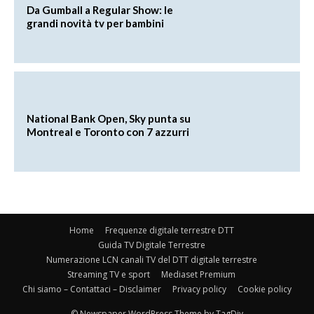
Da Gumball a Regular Show: le
grandi novità tv per bambini
National Bank Open, Sky punta su
Montreal e Toronto con 7 azzurri
Home
Frequenze digitale terrestre DTT
Guida TV Digitale Terrestre
Numerazione LCN canali TV del DTT digitale terrestre
Streaming TV e sport
Mediaset Premium
Chi siamo – Contattaci – Disclaimer
Privacy policy
Cookie policy
© Newspaper WordPress Theme by TagDiv