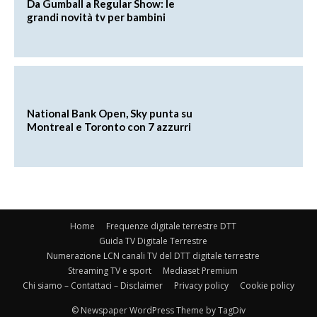
Da Gumball a Regular Show: le
grandi novità tv per bambini
National Bank Open, Sky punta su
Montreal e Toronto con 7 azzurri
Home
Frequenze digitale terrestre DTT
Guida TV Digitale Terrestre
Numerazione LCN canali TV del DTT digitale terrestre
Streaming TV e sport
Mediaset Premium
Chi siamo – Contattaci – Disclaimer
Privacy policy
Cookie policy
© Newspaper WordPress Theme by TagDiv