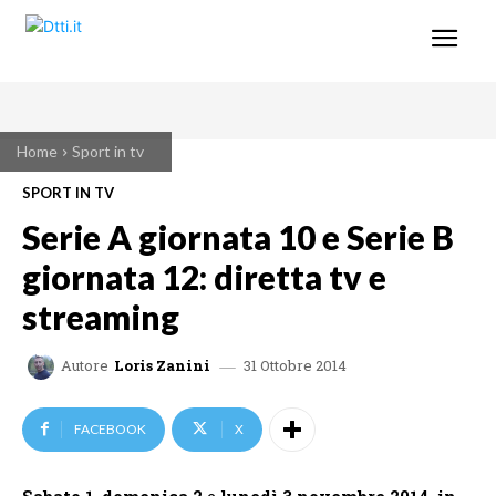
Home
Sport in tv
SPORT IN TV
Serie A giornata 10 e Serie B
giornata 12: diretta tv e
streaming
31 Ottobre 2014
Autore
Loris Zanini
FACEBOOK
X
Sabato 1
,
domenica 2
e
lunedì 3 novembre 2014, in