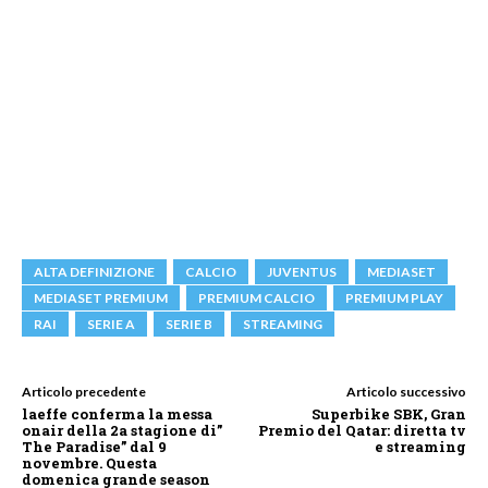
ALTA DEFINIZIONE
CALCIO
JUVENTUS
MEDIASET
MEDIASET PREMIUM
PREMIUM CALCIO
PREMIUM PLAY
RAI
SERIE A
SERIE B
STREAMING
Articolo precedente
Articolo successivo
laeffe conferma la messa
Superbike SBK, Gran
onair della 2a stagione di”
Premio del Qatar: diretta tv
The Paradise” dal 9
e streaming
novembre. Questa
domenica grande season