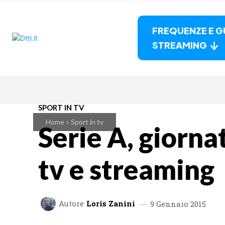
FREQUENZE E G
STREAMING
SPORT IN TV
Home
Sport in tv
Serie A, giorna
tv e streaming
Autore
Loris Zanini
9 Gennaio 2015