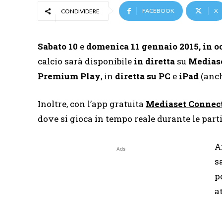
FACEBOOK
X
CONDIVIDERE
Sabato 10
e
domenica 11 gennaio 2015, in oc
calcio sarà disponibile
in diretta
su
Medias
Premium Play
, in
diretta su PC
e
iPad
(anch
Inoltre, con l’app gratuita
Mediaset
Connec
dove si gioca in tempo reale durante le parti
A
Ads
s
p
a