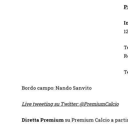
P
I
12
T
R
T
Bordo campo: Nando Sanvito
Live tweeting su Twitter: @PremiumCalcio
Diretta Premium
su Premium Calcio a partir