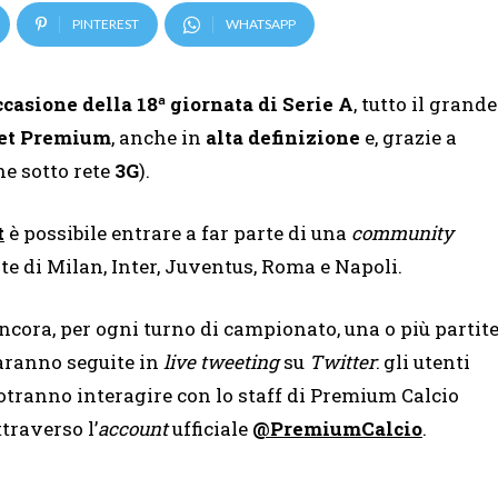
PINTEREST
WHATSAPP
casione della 18ª giornata di Serie A
, tutto il grande
et
Premium
, anche in
alta definizione
e, grazie a
e sotto rete
3G
).
t
è possibile entrare a far parte di una
community
te di Milan, Inter, Juventus, Roma e Napoli.
ncora, per ogni turno di campionato, una o più partit
aranno seguite in
live tweeting
su
Twitter
: gli utenti
otranno interagire con lo staff di Premium Calcio
ttraverso l’
account
ufficiale
@PremiumCalcio
.