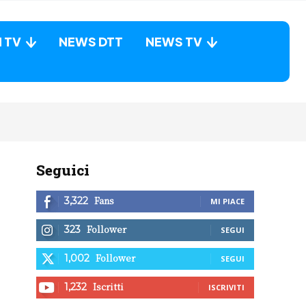
N TV
NEWS DTT
NEWS TV
Seguici
Fans
3,322
MI PIACE
Follower
323
SEGUI
Follower
1,002
SEGUI
Iscritti
1,232
ISCRIVITI