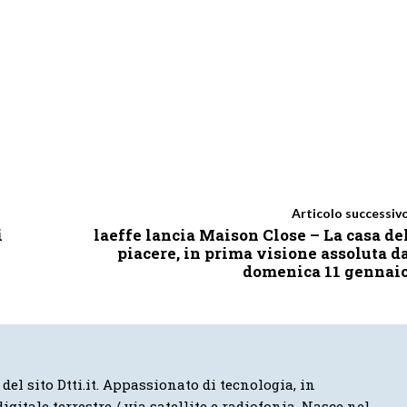
Articolo successiv
i
laeffe lancia Maison Close – La casa de
piacere, in prima visione assoluta d
domenica 11 gennai
 del sito Dtti.it. Appassionato di tecnologia, in
igitale terrestre / via satellite e radiofonia. Nasce nel