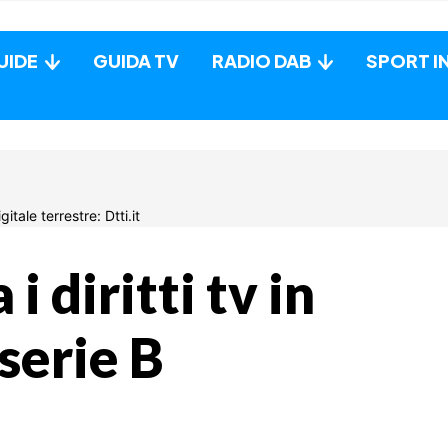
UIDE
GUIDA TV
RADIO DAB
SPORT I
i diritti tv in
 serie B