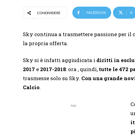
FACEBOOK
X
CONDIVIDERE
Sky continua a trasmettere passione per il c
la propria offerta.
Sky si è infatti aggiudicata i
diritti in escl
2017
e
2017-2018
: ora , quindi,
tutte le 472 p
trasmesse solo su Sky.
Con una grande novit
Calcio
.
C
Ads
u
i
p