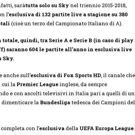
nfatti, sarà
tutta solo su Sky
nel triennio 2015-2018,
n l’
esclusiva di 132 partite live a stagione su 380
otali
(cioè un terzo del Campionato Italiano di A).
n totale, quindi, tra Serie A e Serie B (in caso di play
ff) saranno 604 le partite all’anno in esclusiva live
u Sky.
e anche sull’
esclusiva di Fox Sports HD
, il canale che
 cui la
Premier League
inglese, da sempre
o e con ascolti televisivi in Italia pari a quelli di un
a dimenticare la
Bundesliga
tedesca dei Campioni del
 completa con l’
esclusiva
della
UEFA Europa League
.