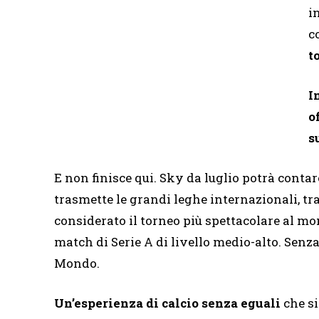
i
co
t
I
o
s
E non finisce qui. Sky da luglio potrà contar
trasmette le grandi leghe internazionali, tra
considerato il torneo più spettacolare al mond
match di Serie A di livello medio-alto. Senz
Mondo.
Un’esperienza di calcio senza eguali
che si