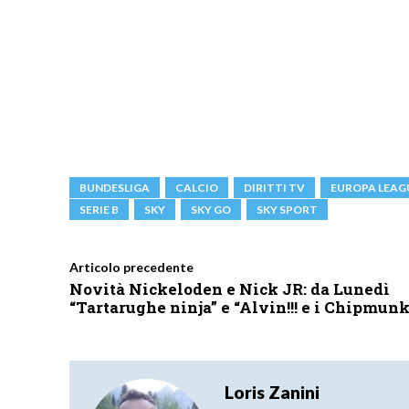
BUNDESLIGA
CALCIO
DIRITTI TV
EUROPA LEAG
SERIE B
SKY
SKY GO
SKY SPORT
Articolo precedente
Novità Nickeloden e Nick JR: da Lunedì
“Tartarughe ninja” e “Alvin!!! e i Chipmunk
Loris Zanini