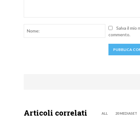
Commento:
Nome:
Salva il mio
commento.
Articoli correlati
ALL
20 MEDIASET