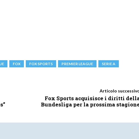
UE
FOX
FOX SPORTS
PREMIER LEAGUE
SERIE A
Articolo successiv
Fox Sports acquisisce i diritti dell
s”
Bundesliga per la prossima stagion