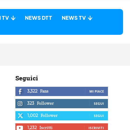
N TV
NEWS DTT
NEWS TV
Seguici
Fans
3,322
MI PIACE
Follower
323
SEGUI
Follower
1,002
SEGUI
Iscritti
1,232
ISCRIVITI