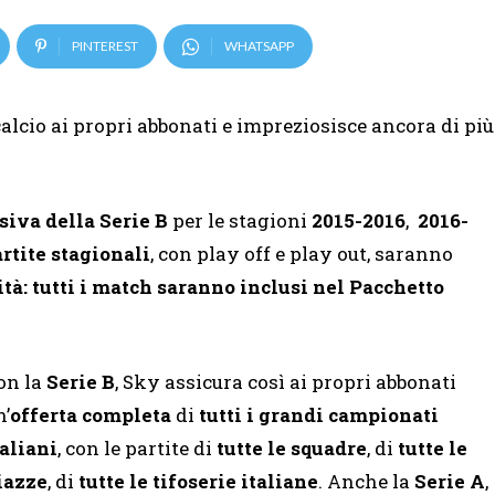
PINTEREST
WHATSAPP
alcio ai propri abbonati e impreziosisce ancora di più
usiva della Serie B
per le stagioni
2015-2016
,
2016-
artite stagionali
, con play off e play out, saranno
à: tutti i match saranno inclusi nel Pacchetto
on la
Serie B
, Sky assicura così ai propri abbonati
n’
offerta completa
di
tutti i grandi campionati
taliani
, con le partite di
tutte le squadre
, di
tutte le
iazze
, di
tutte le
tifoserie italiane
. Anche la
Serie A
,