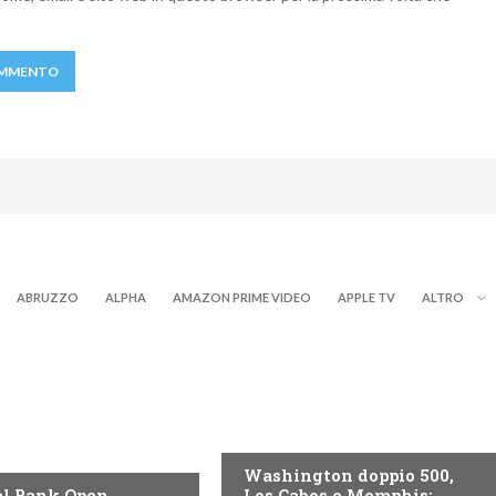
ABRUZZO
ALPHA
AMAZON PRIME VIDEO
APPLE TV
ALTRO
NOW TV
Washington doppio 500,
l Bank Open,
Los Cabos e Memphis: