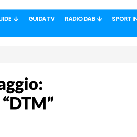
UIDE
GUIDA TV
RADIO DAB
SPORT I
aggio:
o “DTM”