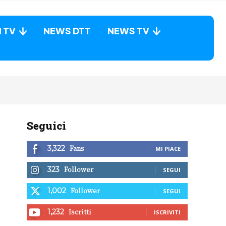
N TV
NEWS DTT
NEWS TV
Seguici
Fans
3,322
MI PIACE
Follower
323
SEGUI
Follower
1,002
SEGUI
Iscritti
1,232
ISCRIVITI