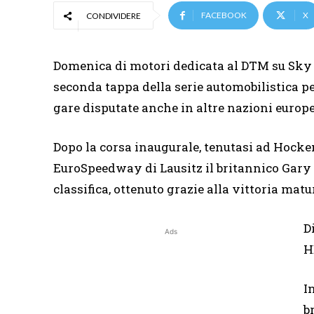
FACEBOOK
X
CONDIVIDERE
Domenica di motori dedicata al DTM su Sky 
seconda tappa della serie automobilistica p
gare disputate anche in altre nazioni europe
Dopo la corsa inaugurale, tenutasi ad Hocken
EuroSpeedway di Lausitz il britannico Gary 
classifica, ottenuto grazie alla vittoria matu
D
Ads
H
I
b