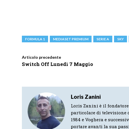
FORMULA 1
MEDIASET PREMIUM
SERIE A
SKY
Articolo precedente
Switch Off Lunedì 7 Maggio
Loris Zanini
Loris Zanini è il fondatore
particolare di televisione d
1984 e Voghera e successi
portare avanti la sua pass