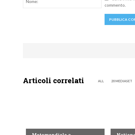
commento.
Articoli correlati
ALL
20 MEDIASET
MOTO GP
NOW TV
Motomondiale a
Nationa