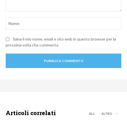
Commento:
No
Salva il mio nome, email e sito web in questo browser per la
prossima volta che commento.
Articoli correlati
ALL
ALTRO