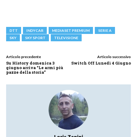
DTT
INDYCAR
MEDIASET PREMIUM
SERIE A
SKY
SKY SPORT
TELEVISIONE
Articolo precedente
Articolo successivo
Su History domenica 3
Switch Off Lunedì 4 Giugno
giugno arriva “Le armi più
pazze della storia”
Loris Zanini