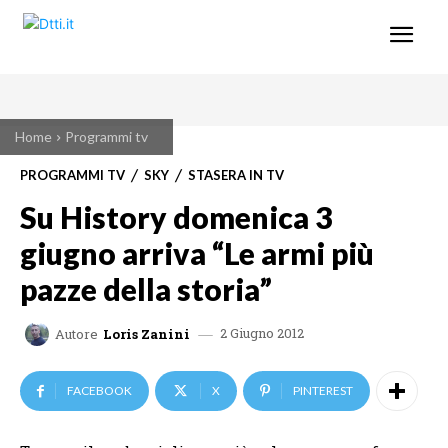
Home
Programmi tv
PROGRAMMI TV
SKY
STASERA IN TV
Su History domenica 3
giugno arriva “Le armi più
pazze della storia”
2 Giugno 2012
Autore
Loris Zanini
FACEBOOK
X
PINTEREST