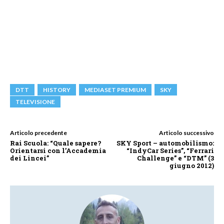
DTT
HISTORY
MEDIASET PREMIUM
SKY
TELEVISIONE
Articolo precedente
Articolo successivo
Rai Scuola: “Quale sapere?
SKY Sport – automobilismo:
Orientarsi con l’Accademia
“IndyCar Series”, “Ferrari
dei Lincei”
Challenge” e “DTM” (3
giugno 2012)