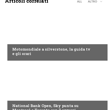
Articoli correlati
ALL
ALTRO
MOTO GP
Motomondiale a silverstone, la guida tv
e gli orari
NOW TV
National Bank Open, Sky punta su
Montreal e Toronto con 7 azzurri