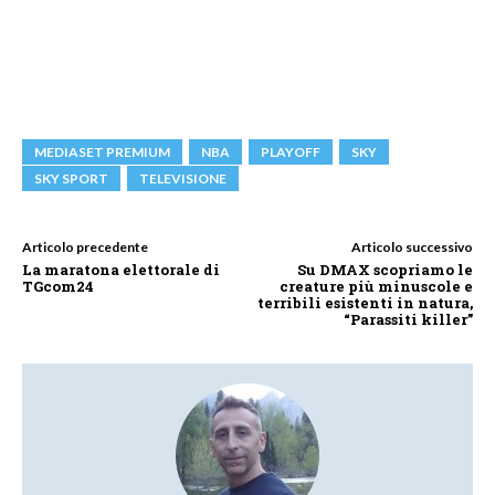
MEDIASET PREMIUM
NBA
PLAYOFF
SKY
SKY SPORT
TELEVISIONE
Articolo precedente
Articolo successivo
La maratona elettorale di
Su DMAX scopriamo le
TGcom24
creature più minuscole e
terribili esistenti in natura,
“Parassiti killer”