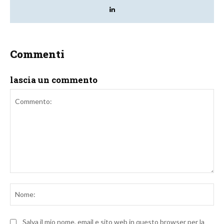
Commenti
lascia un commento
Commento:
No
Salva il mio nome, email e sito web in questo browser per la