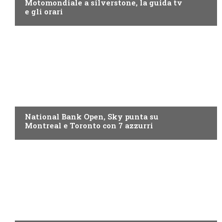
Motomondiale a silverstone, la guida tv
e gli orari
NOW TV
National Bank Open, Sky punta su
Montreal e Toronto con 7 azzurri
NOW TV