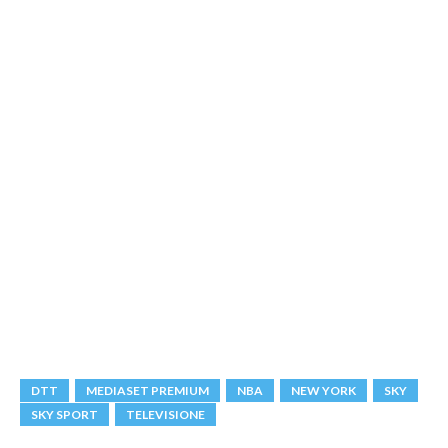
DTT
MEDIASET PREMIUM
NBA
NEW YORK
SKY
SKY SPORT
TELEVISIONE