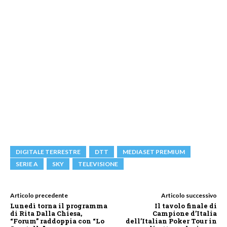
DIGITALE TERRESTRE
DTT
MEDIASET PREMIUM
SERIE A
SKY
TELEVISIONE
Articolo precedente
Articolo successivo
Lunedì torna il programma
Il tavolo finale di
di Rita Dalla Chiesa,
Campione d’Italia
“Forum” raddoppia con “Lo
dell’Italian Poker Tour in