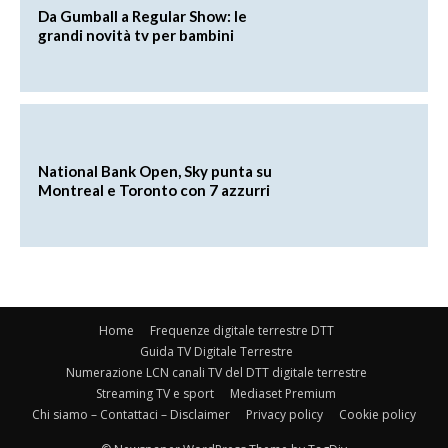
Da Gumball a Regular Show: le
grandi novità tv per bambini
National Bank Open, Sky punta su
Montreal e Toronto con 7 azzurri
Home
Frequenze digitale terrestre DTT
Guida TV Digitale Terrestre
Numerazione LCN canali TV del DTT digitale terrestre
Streaming TV e sport
Mediaset Premium
Chi siamo – Contattaci – Disclaimer
Privacy policy
Cookie policy