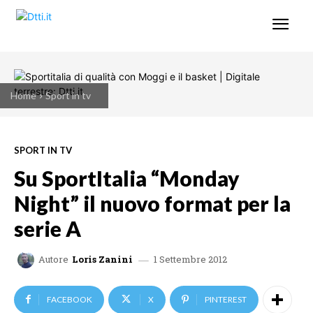
Home
Sport in tv
SPORT IN TV
Su SportItalia “Monday
Night” il nuovo format per la
serie A
1 Settembre 2012
Autore
Loris Zanini
FACEBOOK
X
PINTEREST