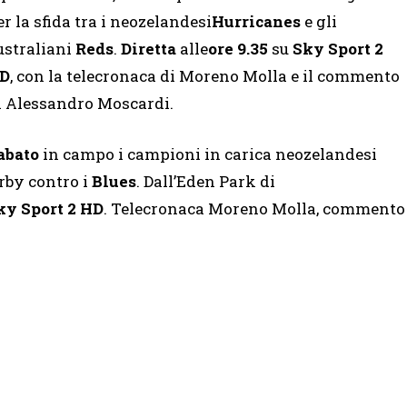
er la sfida tra i neozelandesi
Hurricanes
e gli
ustraliani
Reds
.
Diretta
alle
ore 9.35
su
Sky Sport 2
D
, con la telecronaca di Moreno Molla e il commento
i Alessandro Moscardi.
abato
in campo i campioni in carica neozelandesi
erby contro i
Blues
. Dall’Eden Park di
ky Sport 2 HD
. Telecronaca Moreno Molla, commento