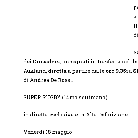
p
a
H
d
S
dei
Crusaders
, impegnati in trasferta nel d
Aukland,
diretta
a partire dalle
ore 9.35
su
S
di Andrea De Rossi.
SUPER RUGBY (14ma settimana)
in diretta esclusiva e in Alta Definizione
Venerdì 18 maggio