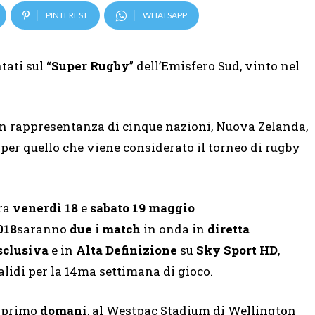
PINTEREST
WHATSAPP
tati sul “
Super Rugby
” dell’Emisfero Sud, vinto nel
, in rappresentanza di cinque nazioni, Nuova Zelanda,
 per quello che viene considerato il torneo di rugby
ra
venerdì 18
e
sabato 19 maggio
018
saranno
due
i
match
in onda in
diretta
sclusiva
e in
Alta Definizione
su
Sky Sport HD
,
alidi per la 14ma settimana di gioco.
l primo
domani
, al Westpac Stadium di Wellington