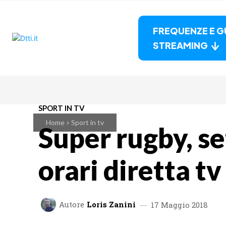
FREQUENZE E G
STREAMING
SPORT IN TV
Home
Sport in tv
Super rugby, s
orari diretta t
Autore
Loris Zanini
17 Maggio 2018