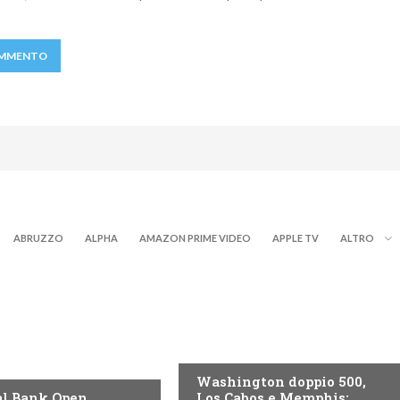
ABRUZZO
ALPHA
AMAZON PRIME VIDEO
APPLE TV
ALTRO
NOW TV
Washington doppio 500,
l Bank Open,
Los Cabos e Memphis: