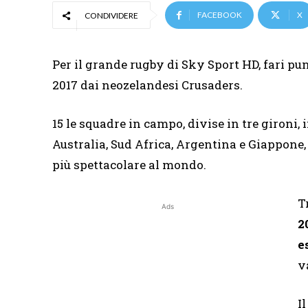
FACEBOOK
X
CONDIVIDERE
Per il grande rugby di Sky Sport HD, fari pun
2017 dai neozelandesi Crusaders.
15 le squadre in campo, divise in tre gironi
Australia, Sud Africa, Argentina e Giappone,
più spettacolare al mondo.
T
Ads
2
e
v
I