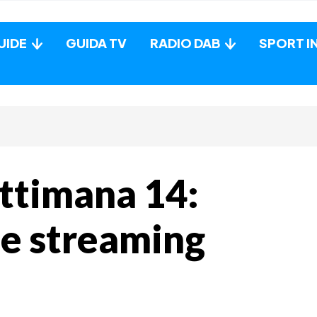
UIDE
GUIDA TV
RADIO DAB
SPORT I
ettimana 14:
v e streaming