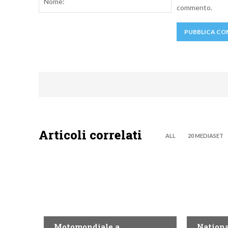
commento.
Articoli correlati
ALL
20 MEDIASET
MOTO GP
NOW TV
Motomondiale a
Nationa