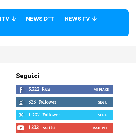
N TV
NEWS DTT
NEWS TV
Seguici
Fans
3,322
MI PIACE
Follower
323
SEGUI
Follower
1,002
SEGUI
Iscritti
1,232
ISCRIVITI