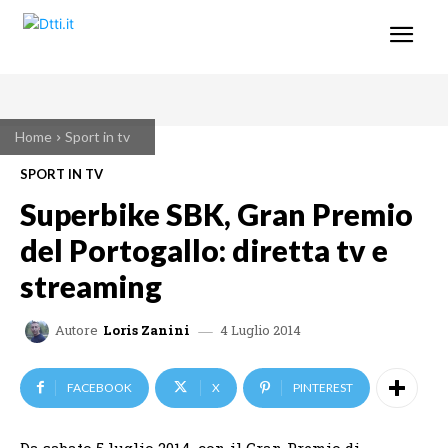
Home
Sport in tv
SPORT IN TV
Superbike SBK, Gran Premio
del Portogallo: diretta tv e
streaming
4 Luglio 2014
Autore
Loris Zanini
FACEBOOK
X
PINTEREST
Da sabato 5 luglio 2014, con il Gran Premio di