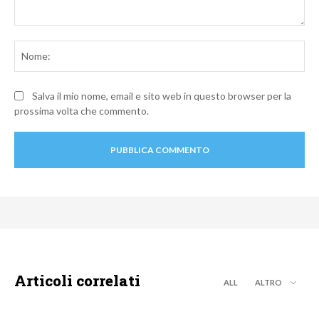
Commento:
No
Salva il mio nome, email e sito web in questo browser per la
prossima volta che commento.
Articoli correlati
ALL
ALTRO