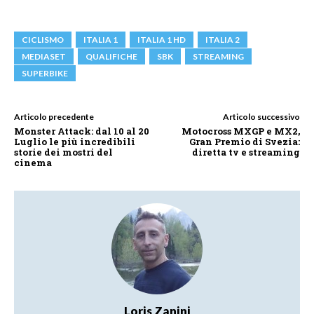
CICLISMO
ITALIA 1
ITALIA 1 HD
ITALIA 2
MEDIASET
QUALIFICHE
SBK
STREAMING
SUPERBIKE
Articolo precedente
Articolo successivo
Monster Attack: dal 10 al 20
Motocross MXGP e MX2,
Luglio le più incredibili
Gran Premio di Svezia:
storie dei mostri del
diretta tv e streaming
cinema
Loris Zanini