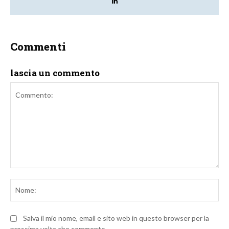
Commenti
lascia un commento
Commento:
No
Salva il mio nome, email e sito web in questo browser per la
prossima volta che commento.