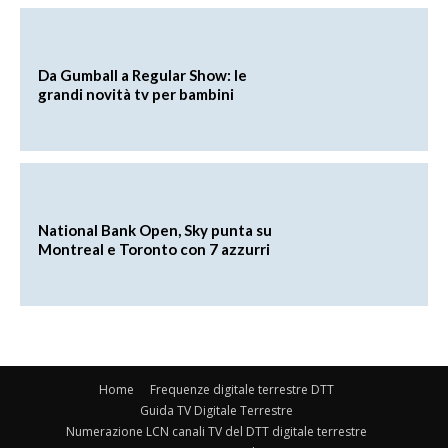
Da Gumball a Regular Show: le
grandi novità tv per bambini
National Bank Open, Sky punta su
Montreal e Toronto con 7 azzurri
Home
Frequenze digitale terrestre DTT
Guida TV Digitale Terrestre
Numerazione LCN canali TV del DTT digitale terrestre