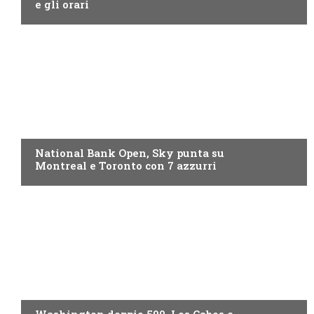
e gli orari
NOW TV
National Bank Open, Sky punta su
Montreal e Toronto con 7 azzurri
NOW TV
Washington doppio 500, Los Cabos e