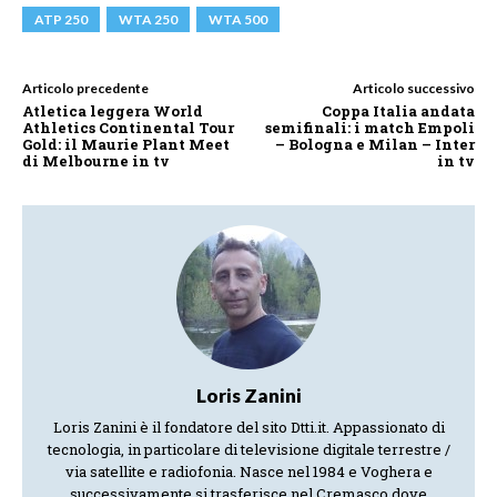
ATP 250
WTA 250
WTA 500
Articolo precedente
Articolo successivo
Atletica leggera World
Coppa Italia andata
Athletics Continental Tour
semifinali: i match Empoli
Gold: il Maurie Plant Meet
– Bologna e Milan – Inter
di Melbourne in tv
in tv
Loris Zanini
Loris Zanini è il fondatore del sito Dtti.it. Appassionato di
tecnologia, in particolare di televisione digitale terrestre /
via satellite e radiofonia. Nasce nel 1984 e Voghera e
successivamente si trasferisce nel Cremasco dove