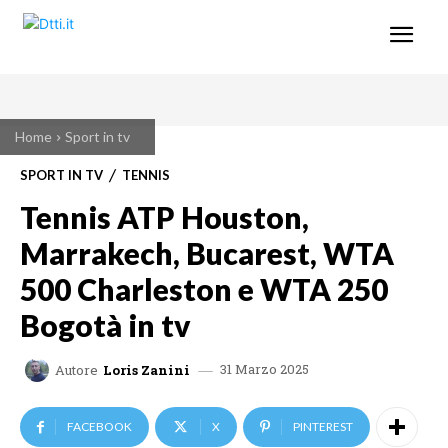
Home
Sport in tv
SPORT IN TV
TENNIS
Tennis ATP Houston,
Marrakech, Bucarest, WTA
500 Charleston e WTA 250
Bogotà in tv
31 Marzo 2025
Autore
Loris Zanini
FACEBOOK
X
PINTEREST