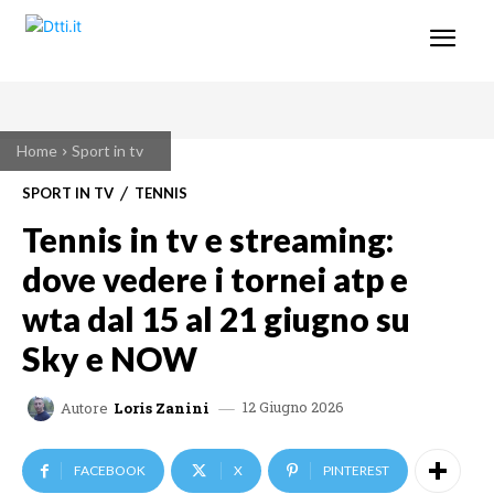
Home
Sport in tv
SPORT IN TV
TENNIS
Tennis in tv e streaming:
dove vedere i tornei atp e
wta dal 15 al 21 giugno su
Sky e NOW
12 Giugno 2026
Autore
Loris Zanini
FACEBOOK
X
PINTEREST