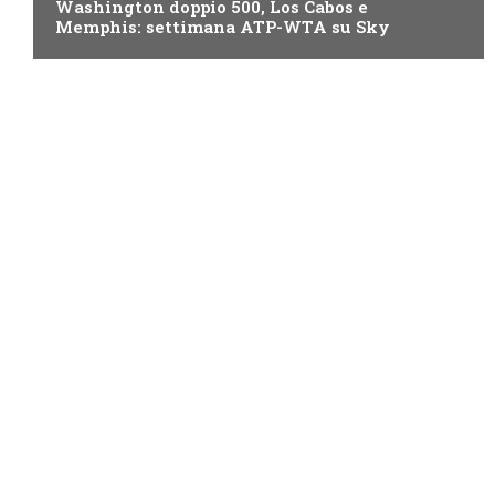
Washington doppio 500, Los Cabos e
Memphis: settimana ATP-WTA su Sky