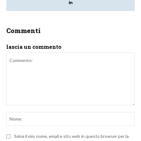
Commenti
lascia un commento
Commento:
No
Salva il mio nome, email e sito web in questo browser per la