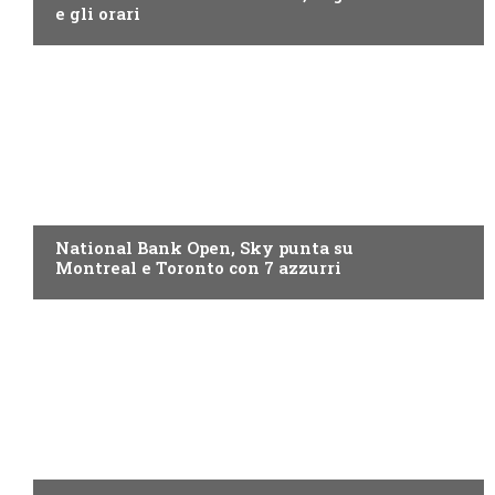
e gli orari
NOW TV
National Bank Open, Sky punta su
Montreal e Toronto con 7 azzurri
NOW TV