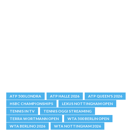
ATP 500 LONDRA
ATP HALLE 2026
ATP QUEEN'S 2026
HSBC CHAMPIONSHIPS
LEXUS NOTTINGHAM OPEN
TENNIS IN TV
TENNIS OGGI STREAMING
TERRA WORTMANN OPEN
WTA 500 BERLIN OPEN
WTA BERLINO 2026
WTA NOTTINGHAM 2026