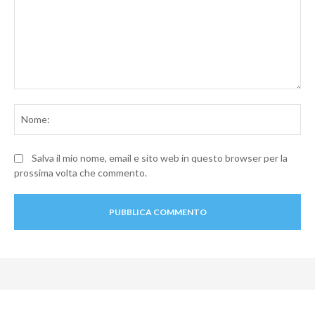
Commento:
No
Salva il mio nome, email e sito web in questo browser per la
prossima volta che commento.