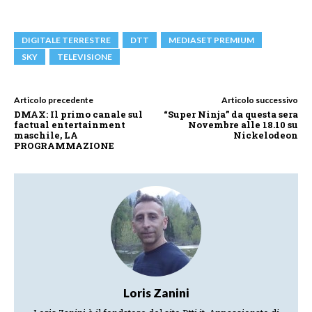
DIGITALE TERRESTRE
DTT
MEDIASET PREMIUM
SKY
TELEVISIONE
Articolo precedente
Articolo successivo
DMAX: Il primo canale sul
“Super Ninja” da questa sera
factual entertainment
Novembre alle 18.10 su
maschile, LA
Nickelodeon
PROGRAMMAZIONE
Loris Zanini