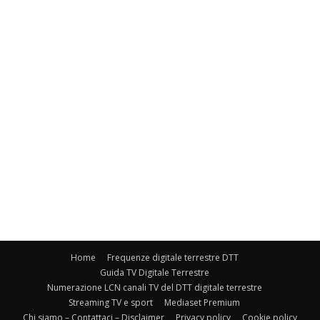
Home
Frequenze digitale terrestre DTT
Guida TV Digitale Terrestre
Numerazione LCN canali TV del DTT digitale terrestre
Streaming TV e sport
Mediaset Premium
Chi siamo – Contattaci – Disclaimer
Privacy policy
Cookie policy