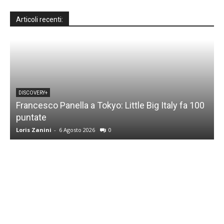
Articoli recenti:
DISCOVERY+
Francesco Panella a Tokyo: Little Big Italy fa 100
puntate
C
Loris Zanini
-
6 Agosto 2026
0
L