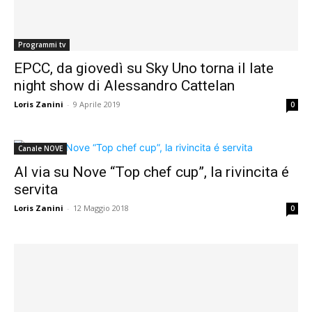
Programmi tv
EPCC, da giovedì su Sky Uno torna il late
night show di Alessandro Cattelan
Loris Zanini
-
9 Aprile 2019
0
Canale NOVE
Al via su Nove “Top chef cup”, la rivincita é
servita
Loris Zanini
-
12 Maggio 2018
0