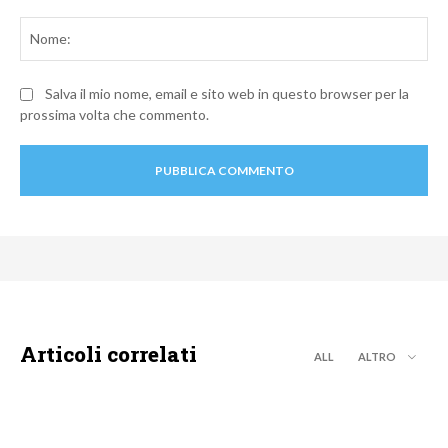
Commento:
No
Salva il mio nome, email e sito web in questo browser per la
prossima volta che commento.
Articoli correlati
ALL
ALTRO