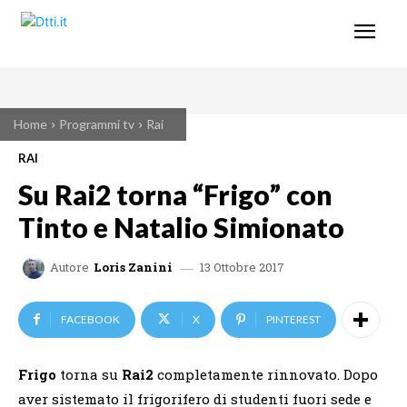
Home
Programmi tv
Rai
RAI
Su Rai2 torna “Frigo” con
Tinto e Natalio Simionato
13 Ottobre 2017
Autore
Loris Zanini
FACEBOOK
X
PINTEREST
Frigo
torna su
Rai2
completamente rinnovato. Dopo
aver sistemato il frigorifero di studenti fuori sede e