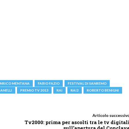
NRICO MENTANA
FABIO FAZIO
FESTIVAL DI SANREMO
ANELLI
PREMIO TV 2013
RAI
RAI2
ROBERTO BENIGNI
Articolo successiv
Tv2000: prima per ascolti tra le tv digital
sull’apertura del Conclav