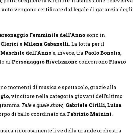
asa, potrà scegliere la Migliore Trasmissione Televisiva
 voto vengono certificate dal legale di garanzia degli
ersonaggio Femminile dell’Anno
sono in
 Clerici
e
Milena Gabanelli
. La lotta per il
 Maschile dell’Anno
è, invece, tra
Paolo Bonolis,
olo di
Personaggio Rivelazione
concorrono
Flavio
o momenti di musica e spettacolo, grazie alla
gio
, vincitore nella categoria giovani dell’ultimo
rogramma
Tale e quale show,
Gabriele Cirilli
,
Luisa
corpo di ballo coordinato da
Fabrizio Mainini
.
 musica rigorosamente live della grande orchestra