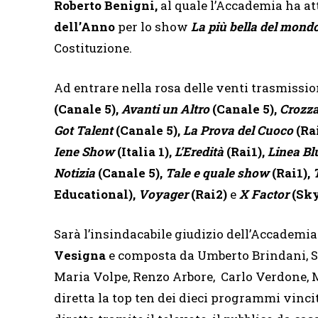
Roberto Benigni,
al quale l’Accademia ha att
dell’Anno
per lo show
La più bella del mond
Costituzione.
Ad entrare nella rosa delle venti trasmission
(Canale 5),
Avanti un Altro
(Canale 5),
Crozza
Got Talent
(Canale 5),
La Prova del Cuoco
(Ra
Iene Show
(Italia 1),
L’Eredità
(Rai1),
Linea Bl
Notizia
(Canale 5),
Tale e quale show
(Rai1),
Educational),
Voyager
(Rai2)
e
X Factor
(Sky
Sarà l’insindacabile giudizio dell’Accademi
Vesigna
e composta da Umberto Brindani, Sil
Maria Volpe, Renzo Arbore, Carlo Verdone, M
diretta la top ten dei dieci programmi vincito