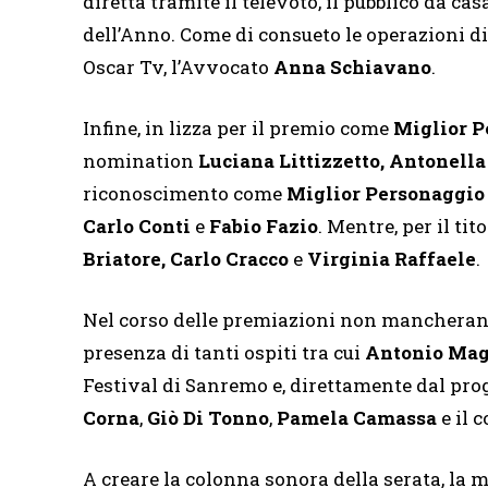
diretta tramite il televoto, il pubblico da c
dell’Anno. Come di consueto le operazioni di
Oscar Tv, l’Avvocato
Anna Schiavano
.
Infine, in lizza per il premio come
Miglior P
nomination
Luciana Littizzetto, Antonella
riconoscimento come
Miglior Personaggio
Carlo Conti
e
Fabio Fazio
. Mentre, per il tit
Briatore, Carlo Cracco
e
Virginia Raffaele
.
Nel corso delle premiazioni non mancherann
presenza di tanti ospiti tra cui
Antonio Mag
Festival di Sanremo e, direttamente dal p
Corna
,
Giò Di Tonno
,
Pamela Camassa
e il 
A creare la colonna sonora della serata, la