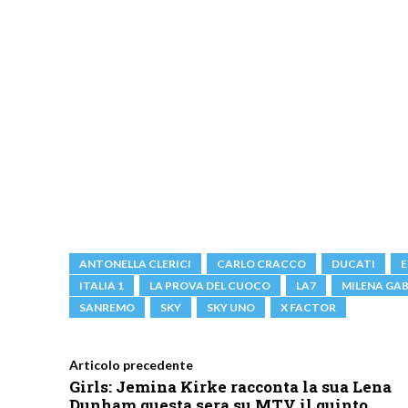
ANTONELLA CLERICI
CARLO CRACCO
DUCATI
E
ITALIA 1
LA PROVA DEL CUOCO
LA7
MILENA GAB
SANREMO
SKY
SKY UNO
X FACTOR
Articolo precedente
Girls: Jemina Kirke racconta la sua Lena
Dunham questa sera su MTV il quinto