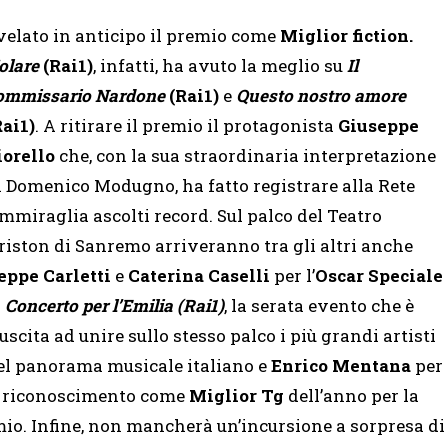
velato in anticipo il premio come
Miglior fiction.
olare
(Rai1)
, infatti, ha avuto la meglio su
Il
ommissario Nardone
(Rai1)
e
Questo nostro amore
Rai1)
. A ritirare il premio il protagonista
Giuseppe
iorello
che, con la sua straordinaria interpretazione
i Domenico Modugno, ha fatto registrare alla Rete
mmiraglia ascolti record. Sul palco del Teatro
riston di Sanremo arriveranno tra gli altri anche
eppe Carletti
e
Caterina Caselli
per l’
Oscar Speciale
l
Concerto per l’Emilia (Rai1)
, la serata evento che è
iuscita ad unire sullo stesso palco i più grandi artisti
el panorama musicale italiano e
Enrico Mentana
per
 il riconoscimento come
Miglior Tg
dell’anno per la
mio. Infine, non mancherà un’incursione a sorpresa di