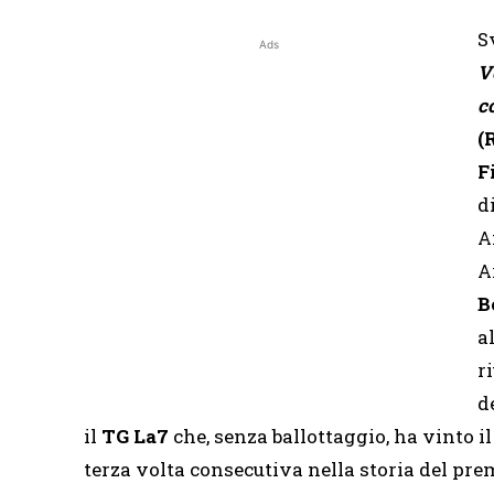
S
Ads
V
c
(
F
d
A
A
B
a
r
d
il
TG La7
che, senza ballottaggio, ha vinto
terza volta consecutiva nella storia del pre