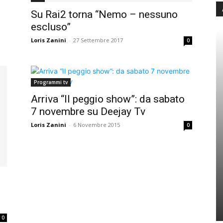
Su Rai2 torna “Nemo – nessuno
escluso”
Loris Zanini
-
27 Settembre 2017
0
Programmi tv
Arriva “Il peggio show”: da sabato
7 novembre su Deejay Tv
Loris Zanini
-
6 Novembre 2015
0
0