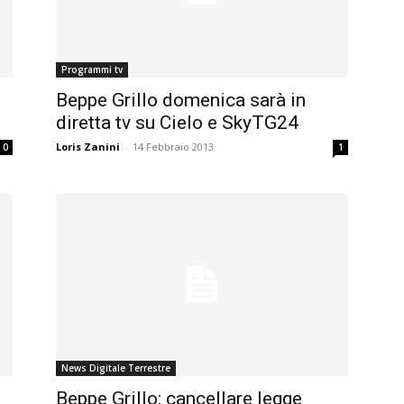
Programmi tv
Beppe Grillo domenica sarà in
diretta tv su Cielo e SkyTG24
Loris Zanini
-
14 Febbraio 2013
0
1
News Digitale Terrestre
Beppe Grillo: cancellare legge