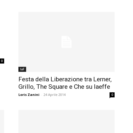
u
0
laF
Festa della Liberazione tra Lerner,
Grillo, The Square e Che su laeffe
Loris Zanini
-
24 Aprile 2014
0