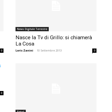
News Digitale Terrestre
Nasce la Tv di Grillo: si chiamerà
La Cosa
Loris Zanini
-
10 Settembre 2013
0
0
0
Rete4