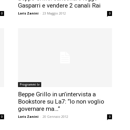
Gasparri e vendere 2 canali Rai
Loris Zanini
-
23 Maggio 2012
0
0
Programmi tv
Beppe Grillo in un’intervista a
Bookstore su La7: “Io non voglio
governare ma…”
Loris Zanini
-
20 Gennaio 2012
0
0