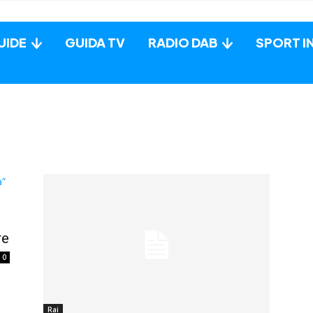
UIDE
GUIDA TV
RADIO DAB
SPORT I
re
0
Rai