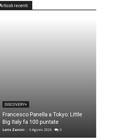
Articoli recenti:
DISCOVERY+
DISCOVERY+
Francesco Panella a Tokyo: Little
Casa a prima vi
Big Italy fa 100 puntate
time: le novità
Loris Zanini
-
6 Agosto 2026
0
Loris Zanini
-
5 Ago