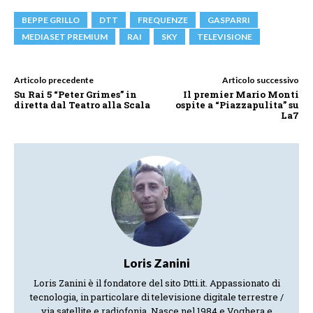
BEPPE GRILLO
DTT
FREQUENZE
GASPARRI
MEDIASET PREMIUM
RAI
SKY
TELEVISIONE
Articolo precedente
Articolo successivo
Su Rai 5 “Peter Grimes” in
Il premier Mario Monti
diretta dal Teatro alla Scala
ospite a “Piazzapulita” su
La7
Loris Zanini
Loris Zanini è il fondatore del sito Dtti.it. Appassionato di
tecnologia, in particolare di televisione digitale terrestre /
via satellite e radiofonia. Nasce nel 1984 e Voghera e