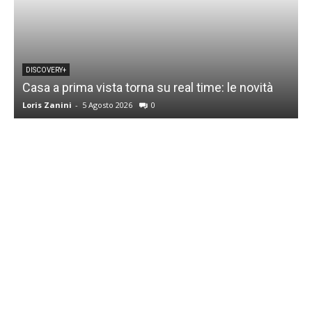
DISCOVERY+
Casa a prima vista torna su real time: le novità
M
Loris Zanini
-
5 Agosto 2026
0
L