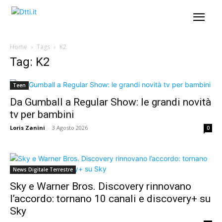
Home
Tags
K2
Tag: K2
Teen
Da Gumball a Regular Show: le grandi novità
tv per bambini
Loris Zanini
-
3 Agosto 2026
0
News Digitale Terrestre
Sky e Warner Bros. Discovery rinnovano
l’accordo: tornano 10 canali e discovery+ su
Sky