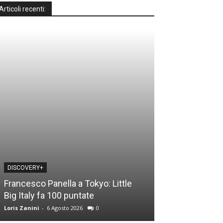
Articoli recenti:
DISCOVERY+
DISCOVERY+
Francesco Panella a Tokyo: Little
Casa a prima vi
Big Italy fa 100 puntate
time: le novità
Loris Zanini
-
6 Agosto 2026
0
Loris Zanini
-
5 Ago