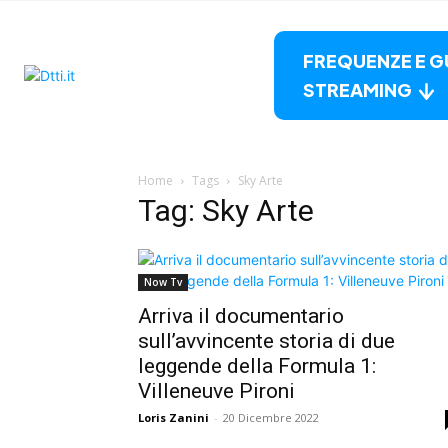
FREQUENZE E G
STREAMING
Home
Tags
Sky Arte
Tag: Sky Arte
Now Tv
Arriva il documentario
sull’avvincente storia di due
leggende della Formula 1:
Villeneuve Pironi
Loris Zanini
-
20 Dicembre 2022