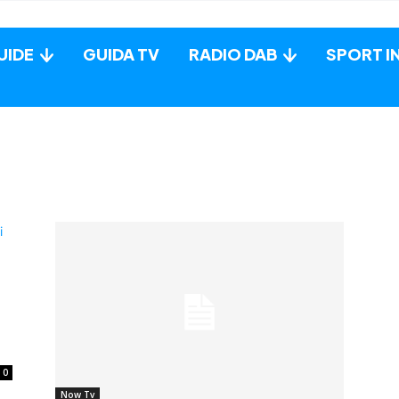
UIDE
GUIDA TV
RADIO DAB
SPORT I
0
Now Tv