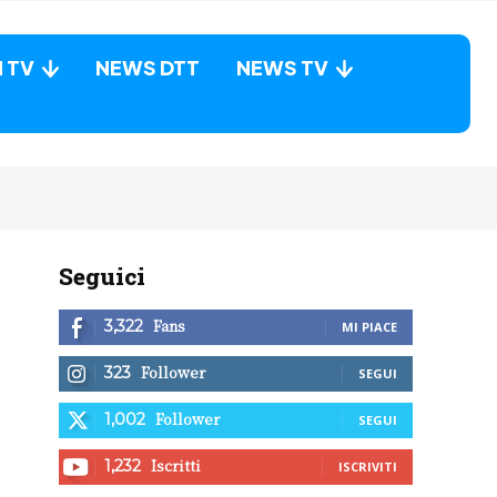
N TV
NEWS DTT
NEWS TV
Seguici
Fans
3,322
MI PIACE
Follower
323
SEGUI
Follower
1,002
SEGUI
Iscritti
1,232
ISCRIVITI