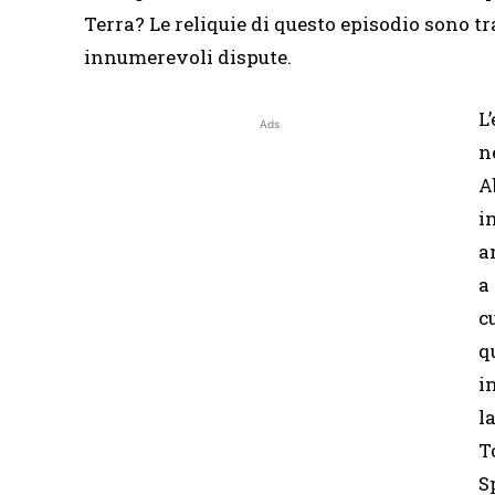
Terra? Le reliquie di questo episodio sono tr
innumerevoli dispute.
L
Ads
n
A
i
a
a
c
q
i
l
T
S