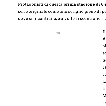
Protagonisti di questa
prima stagione di 6 
serie originale come uno scrigno pieno di pe
dove si incontrano, e a volte si scontrano, i 
I
Ads
A
o
e
n
r
l
L
f
M
a