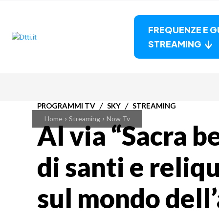
FREQUENZE E G
STREAMING
PROGRAMMI TV
SKY
STREAMING
Home
Streaming
Now Tv
Al via “Sacra be
di santi e reliqu
sul mondo dell’