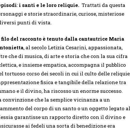
episodi
:
i santi e le loro reliquie.
Trattati da questa
rsonaggi e storie straordinarie, curiose, misteriose
diversi punti di vista.
l filo del racconto è tenuto dalla cantautrice Maria
ntonietta
, al secolo Letizia Cesarini, appassionata,
ltre che di musica, di arte e storia che con la sua cifra
clettica, e insieme empatica, accompagna il pubblico
el tortuoso corso dei secoli in cui il culto delle reliquie
appresentazione fisica e tangibile della relazione tra
’umano e il divino, ha riscosso un enorme successo.
a convinzione che la semplice vicinanza a un
rammento del corpo di un santo o un oggetto legato a
essia garantisse un rapporto diretto con il divino e
ssicurasse ai fedeli una sorta di benedizione era