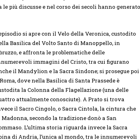
a le più discusse e nel corso dei secoli hanno generat
’episodio si apre con il Velo della Veronica, custodito
ella Basilica del Volto Santo di Manoppello, in
bruzzo, e affronta le problematiche delle
nnumerevoli immagini del Cristo, tra cui figurano
nche il Mandylion e la Sacra Sindone; si prosegue poi
 Roma, dove nella Basilica di Santa Prassede è
ustodita la Colonna della Flagellazione (una delle
uattro attualmente conosciute). A Prato si trova
nvece il Sacro Cingolo, o Sacra Cintola, la cintura che
a Madonna, secondo la tradizione donò a San
ommaso. L’ultima storia riguarda invece la Sacra
pina di Andria, l’unica al mondo, tra le innumerevoli