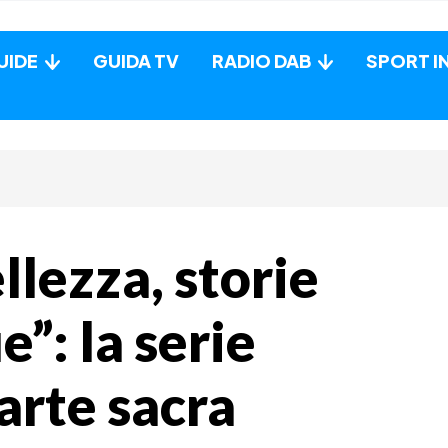
UIDE
GUIDA TV
RADIO DAB
SPORT I
llezza, storie
e”: la serie
arte sacra