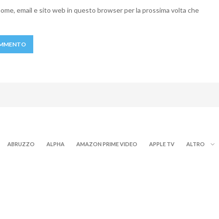
 nome, email e sito web in questo browser per la prossima volta che
ABRUZZO
ALPHA
AMAZON PRIME VIDEO
APPLE TV
ALTRO
RY+
MOTO GP