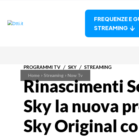
FREQUENZE E G
STREAMING
PROGRAMMI TV
SKY
STREAMING
Home
Streaming
Now Tv
Rinascimenti Se
Sky la nuova p
Sky Original c