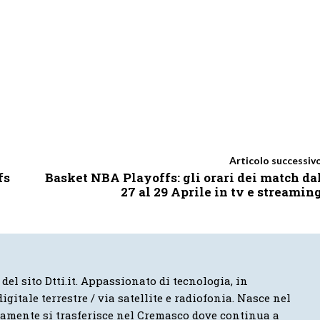
Articolo successiv
fs
Basket NBA Playoffs: gli orari dei match da
27 al 29 Aprile in tv e streamin
 del sito Dtti.it. Appassionato di tecnologia, in
igitale terrestre / via satellite e radiofonia. Nasce nel
vamente si trasferisce nel Cremasco dove continua a