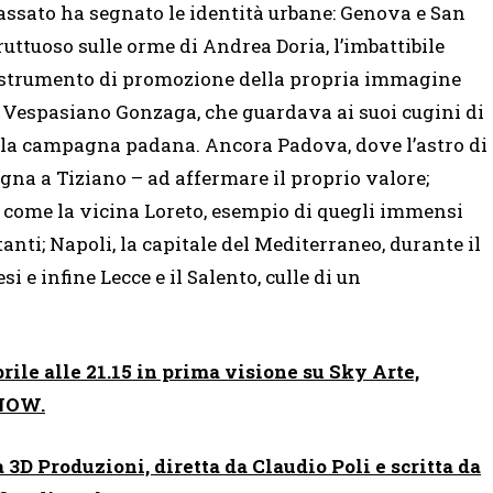
assato ha segnato le identità urbane: Genova e San
ruttuoso sulle orme di Andrea Doria, l’imbattibile
e strumento di promozione della propria immagine
le Vespasiano Gonzaga, che guardava ai suoi cugini di
ella campagna padana. Ancora Padova, dove l’astro di
gna a Tiziano – ad affermare il proprio valore;
 come la vicina Loreto, esempio di quegli immensi
tanti; Napoli, la capitale del Mediterraneo, durante il
 e infine Lecce e il Salento, culle di un
le alle 21.15 in prima visione su Sky Arte,
 NOW.
3D Produzioni, diretta da Claudio Poli e scritta da