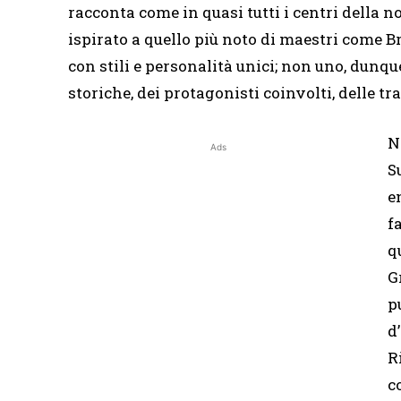
racconta come in quasi tutti i centri della n
ispirato a quello più noto di maestri come B
con stili e personalità unici; non uno, dunq
storiche, dei protagonisti coinvolti, delle tr
N
Ads
S
e
f
q
G
p
d
R
c