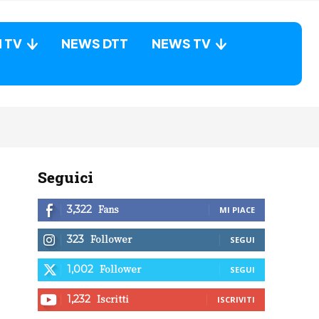
N TV
NEWS DTT
NEWS TV
Seguici
Fans
3,322
MI PIACE
Follower
323
SEGUI
Follower
1,002
SEGUI
Iscritti
1,232
ISCRIVITI