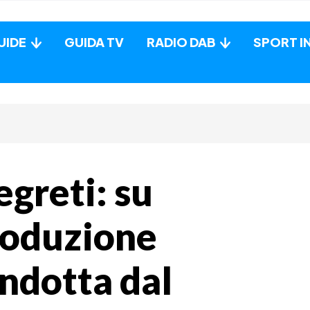
UIDE
GUIDA TV
RADIO DAB
SPORT I
greti: su
roduzione
ondotta dal