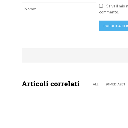
Nome:
Salva il mio
commento.
Articoli correlati
ALL
20 MEDIASET
DISCOVERY+
DISCOVE