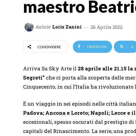
maestro Beatri
Autore
Loris Zanini
26 Aprile 2022
FACEBOOK
X
CONDIVIDERE
Arriva Su Sky Arte il
28 aprile alle 21.15
la
Segreti”
che ci porta alla scoperta delle mer
Cinquecento, in cui l’Italia ha rivoluzionato 
È un viaggio in sei episodi nelle città italia
Padova; Ancona e Loreto; Napoli; Lecce e i
eccezionali, spesso oscurati dal prestigio 
capitali del Rinascimento. La serie, una pro