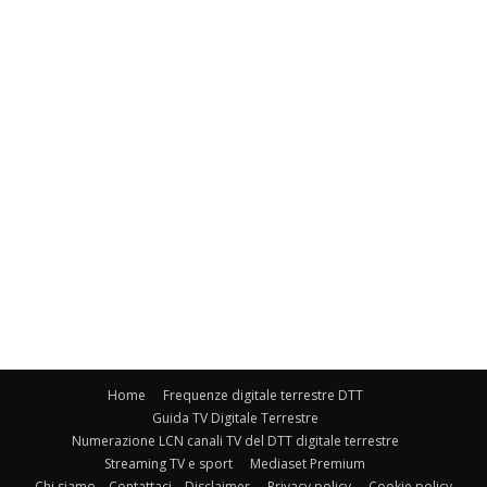
Home
Frequenze digitale terrestre DTT
Guida TV Digitale Terrestre
Numerazione LCN canali TV del DTT digitale terrestre
Streaming TV e sport
Mediaset Premium
Chi siamo – Contattaci – Disclaimer
Privacy policy
Cookie policy