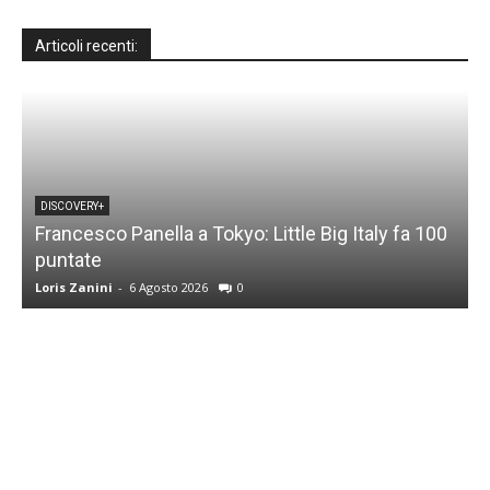
Articoli recenti:
DISCOVERY+
Francesco Panella a Tokyo: Little Big Italy fa 100
puntate
C
Loris Zanini
-
6 Agosto 2026
0
L