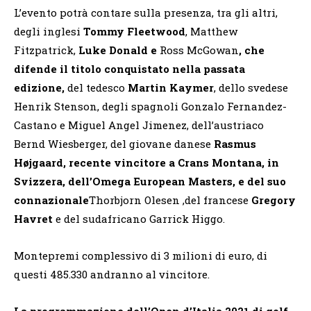
L’evento potrà contare sulla presenza, tra gli altri,
degli inglesi
Tommy Fleetwood
, Matthew
Fitzpatrick,
Luke Donald e
Ross McGowan
, che
difende il titolo conquistato nella passata
edizione,
del tedesco
Martin Kaymer
, dello svedese
Henrik Stenson, degli spagnoli Gonzalo Fernandez-
Castano e Miguel Angel Jimenez, dell’austriaco
Bernd Wiesberger, del giovane danese
Rasmus
Højgaard, recente vincitore a Crans Montana, in
Svizzera, dell’Omega European Masters, e del suo
connazionale
Thorbjorn Olesen ,del francese
Gregory
Havret
e del sudafricano Garrick Higgo.
Montepremi complessivo di 3 milioni di euro, di
questi 485.330 andranno al vincitore.
La programmazione dell’Open d’Italia 2021 di golf