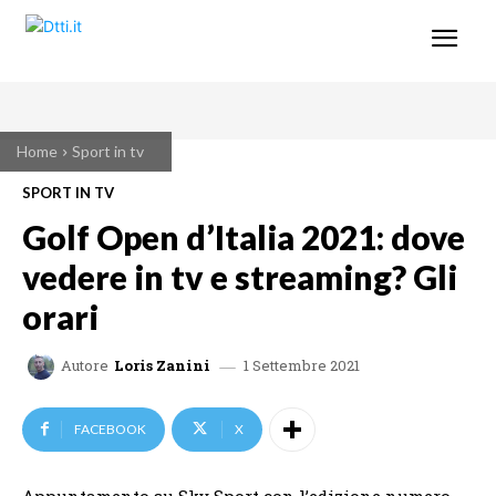
Home
Sport in tv
SPORT IN TV
Golf Open d’Italia 2021: dove
vedere in tv e streaming? Gli
orari
1 Settembre 2021
Autore
Loris Zanini
FACEBOOK
X
Appuntamento su Sky Sport con l’edizione numero