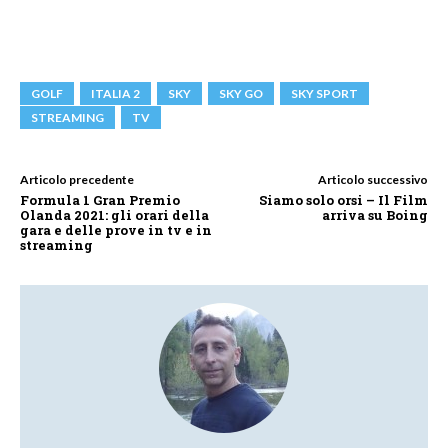
GOLF
ITALIA 2
SKY
SKY GO
SKY SPORT
STREAMING
TV
Articolo precedente
Articolo successivo
Formula 1 Gran Premio
Siamo solo orsi – Il Film
Olanda 2021: gli orari della
arriva su Boing
gara e delle prove in tv e in
streaming