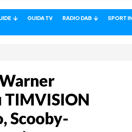
UIDE
GUIDA TV
RADIO DAB
SPORT I
 Warner
su TIMVISION
o, Scooby-