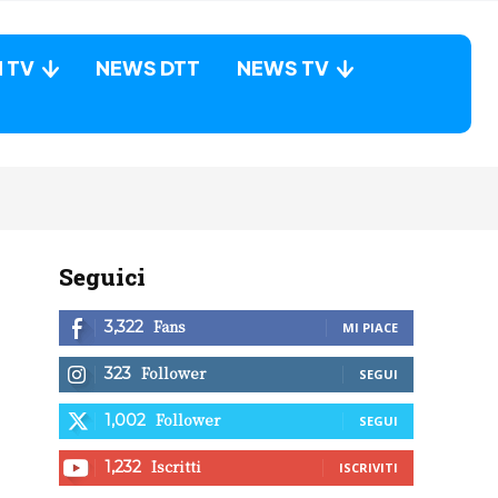
N TV
NEWS DTT
NEWS TV
Seguici
Fans
3,322
MI PIACE
Follower
323
SEGUI
Follower
1,002
SEGUI
Iscritti
1,232
ISCRIVITI