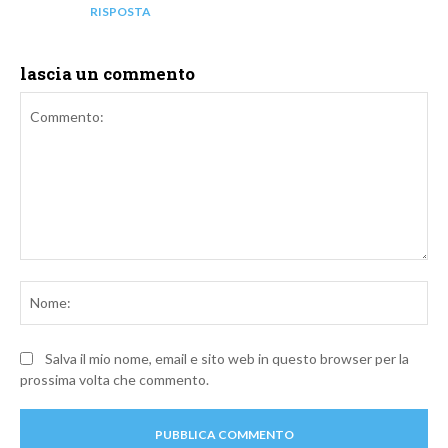
RISPOSTA
lascia un commento
Commento:
No
Salva il mio nome, email e sito web in questo browser per la
prossima volta che commento.