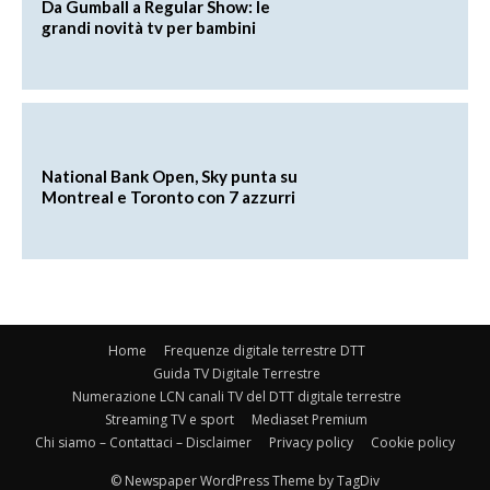
Da Gumball a Regular Show: le
grandi novità tv per bambini
National Bank Open, Sky punta su
Montreal e Toronto con 7 azzurri
Home
Frequenze digitale terrestre DTT
Guida TV Digitale Terrestre
Numerazione LCN canali TV del DTT digitale terrestre
Streaming TV e sport
Mediaset Premium
Chi siamo – Contattaci – Disclaimer
Privacy policy
Cookie policy
© Newspaper WordPress Theme by TagDiv