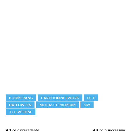
BOOMERANG
CARTOON NETWORK
DTT
HALLOWEEN
MEDIASET PREMIUM
SKY
TELEVISIONE
Articolo precedente
Articolo successivo