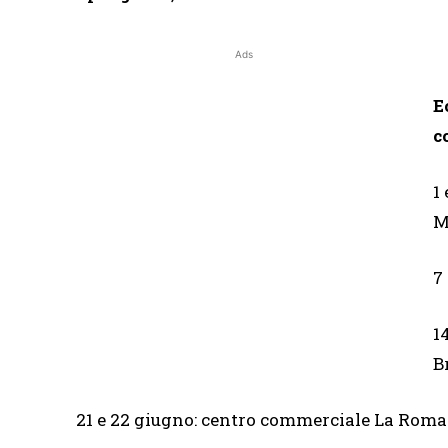
Ads
E
c
1
M
7
1
B
21 e 22 giugno: centro commerciale La Rom