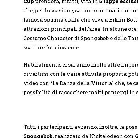
Cup
prenderà, infatti, vita in
5 tappe esclus
che, per l’occasione, saranno animati con u
famosa spugna gialla che vive a Bikini Bott
attrazioni principali dell’area. In alcune or
Costume Character di Spongebob e delle Tart
scattare foto insieme.
Naturalmente, ci saranno molte altre imperdi
divertirsi con le varie attività proposte: po
video con “La Danza della Vittoria” che, se ca
possibilità di raccogliere molti punteggi in s
Tutti i partecipanti avranno, inoltre, la poss
Spongebob
, realizzato da Nickelodeon con
G