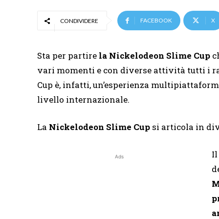
FACEBOOK
X
CONDIVIDERE
Sta per partire
la Nickelodeon Slime Cup
ch
vari momenti e con diverse attività tutti i
Cup è, infatti, un’esperienza multipiattaforma
livello internazionale.
La
Nickelodeon Slime Cup
si articola in di
I
Ads
d
M
p
a