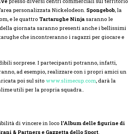
ive
presso diversi centri commerciali sul territorio
n’area personalizzata Nickelodeon.
Spongebob
, la
om, e le quattro
Tartarughe Ninja
saranno le
e della giornata saranno presenti anche i bellissimi
arughe che incontreranno i ragazzi per giocare e
bili sorprese. I partecipanti potranno, infatti,
tranno, ad esempio, realizzare con i propri amici un
ricata poi sul sito
www.slimecup.com
, darà la
lime utili per la propria squadra..
ibilità di vincere in loco
l’Album delle figurine di
rani & Partners e Gazzetta dello Sport
.