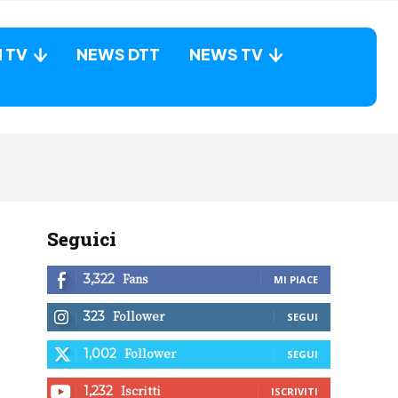
N TV
NEWS DTT
NEWS TV
Seguici
Fans
3,322
MI PIACE
Follower
323
SEGUI
Follower
1,002
SEGUI
Iscritti
1,232
ISCRIVITI