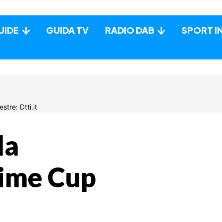
UIDE
GUIDA TV
RADIO DAB
SPORT I
la
lime Cup