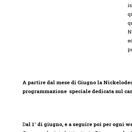
i
q
q
N
e
p
A partire dal mese di Giugno la Nickelod
programmazione speciale dedicata sul canal
D
al 1° di giugno, e a seguire poi per ogni