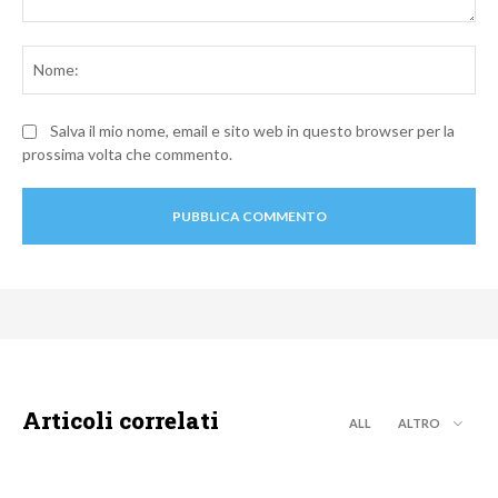
Commento:
No
Salva il mio nome, email e sito web in questo browser per la
prossima volta che commento.
Articoli correlati
ALL
ALTRO