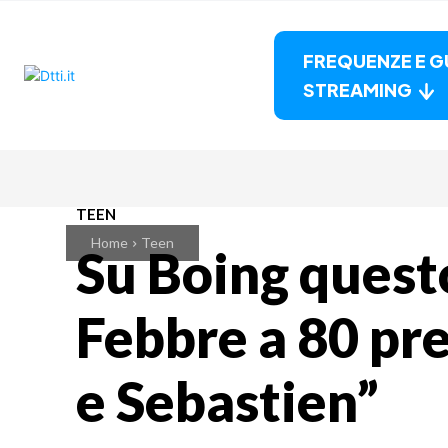
FREQUENZE E G
STREAMING
TEEN
Home
Teen
Su Boing ques
Febbre a 80 pr
e Sebastien”