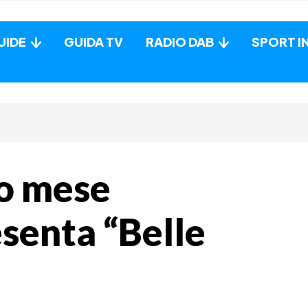
UIDE
GUIDA TV
RADIO DAB
SPORT I
to mese
esenta “Belle