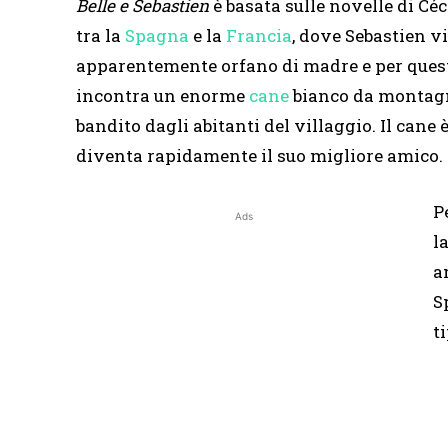
Belle e Sebastien
è basata sulle novelle di Céc
tra la
Spagna
e la
Francia
, dove Sebastien vi
apparentemente orfano di madre e per questo
incontra un enorme
cane
bianco da montagna
bandito dagli abitanti del villaggio. Il can
diventa rapidamente il suo migliore amico.
P
Ads
l
a
S
t