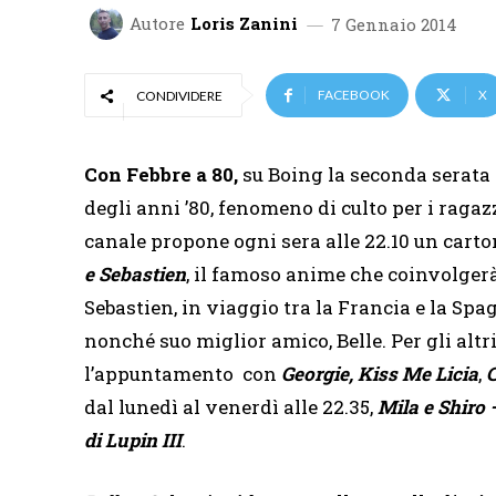
Autore
Loris Zanini
7 Gennaio 2014
FACEBOOK
X
CONDIVIDERE
Con Febbre a 80,
su Boing la seconda serata è
degli anni ’80, fenomeno di culto per i ragazz
canale propone ogni sera alle 22.10 un cart
e Sebastien
, il famoso anime che coinvolger
Sebastien, in viaggio tra la Francia e la Spa
nonché suo miglior amico, Belle. Per gli alt
l’appuntamento con
Georgie, Kiss Me Licia
,
C
dal lunedì al venerdì alle 22.35,
Mila e Shiro 
di Lupin III
.