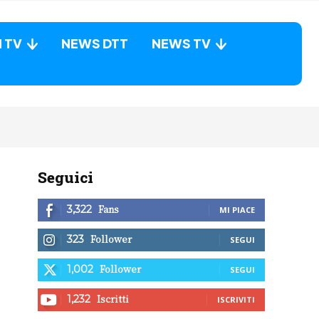
N TV
NEWS DTT
NEWS TV
Seguici
Fans
3,322
MI PIACE
Follower
323
SEGUI
Follower
1,002
SEGUI
Iscritti
1,232
ISCRIVITI