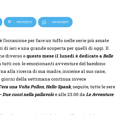
PINTEREST
WHATSAPP
 l’occasione per fare un tuffo nelle serie più amate
i di ieri e una grande scoperta per quelli di oggi. Il
one diverso e
questo mese il lunedì è dedicato a
Belle
à tutti con le emozionanti avventure del bambino
gna alla ricerca di sua madre, insieme al suo cane,
ri giorni della settimana continua invece
’era una Volta Pollon
,
Hello Spank
, seguite, tutte le ser
– Due cuori nella pallavolo
e alle 23.00 da
Le Avventure