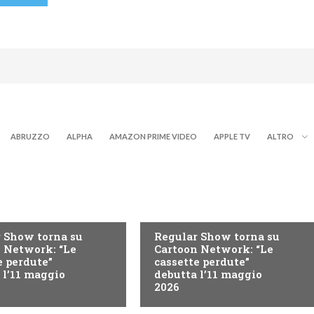
ABRUZZO
ALPHA
AMAZON PRIME VIDEO
APPLE TV
ALTRO
TEEN
 Show torna su
Regular Show torna su
 Network: “Le
Cartoon Network: “Le
e perdute”
cassette perdute”
 l’11 maggio
debutta l’11 maggio
2026