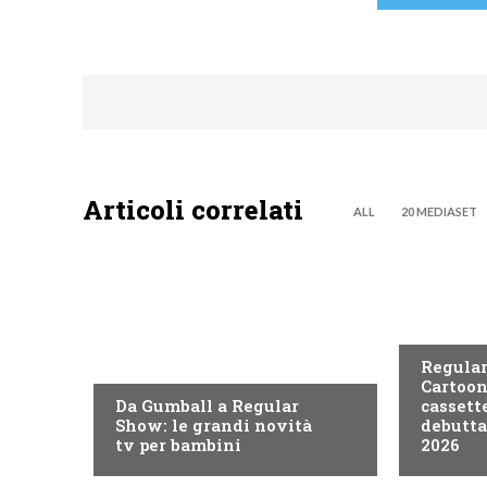
Articoli correlati
ALL
20 MEDIASET
TEEN
TEEN
Regular
Cartoon
Da Gumball a Regular
cassett
Show: le grandi novità
debutta
tv per bambini
2026