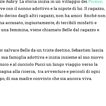
ile Aubry. La storia inizia in un villaggio dei
Pirenei
ve con il nonno adottivo e la nipote di lui. Il ragazzo,
 deriso dagli altri ragazzi, non ha amici finché non
 accusato, ingiustamente, di terribili misfatti e
e è una femmina, viene chiamato Belle dal ragazzo e
er salvare Belle da un triste destino, Sebastien lascia
a sua famiglia adottiva e inizia insieme al suo nuovo
mico e al cucciolo Pucci un lungo viaggio verso la
pagna alla ricerca, tra avventure e pericoli di ogni
ipo, di sua madre convinto che sia ancora viva.