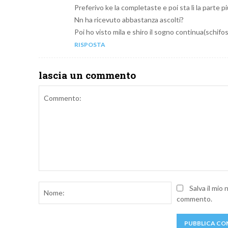
Preferivo ke la completaste e poi sta lì la parte più
Nn ha ricevuto abbastanza ascolti?
Poi ho visto mila e shiro il sogno continua(schifoso 
RISPOSTA
lascia un commento
Commento:
Nome:
Salva il mio
commento.