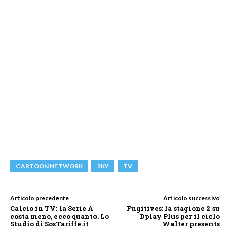
CARTOON NETWORK
SKY
TV
Articolo precedente
Articolo successivo
Calcio in TV: la Serie A
Fugitives: la stagione 2 su
costa meno, ecco quanto. Lo
Dplay Plus per il ciclo
Studio di SosTariffe.it
Walter presents