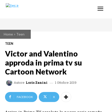
Home
Teen
TEEN
Victor and Valentino
approda in prima tv su
Cartoon Network
1 Ottobre 2019
Autore
Loris Zanini
FACEBOOK
X
Arriva in Prima TV assoluta la nuova serie comedy