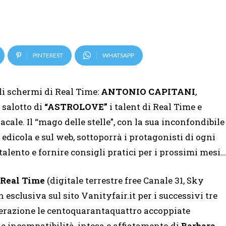
PINTEREST
WHATSAPP
li schermi di Real Time:
ANTONIO CAPITANI
,
l salotto di
“ASTROLOVE”
i talent di Real Time e
acale. Il “mago delle stelle”, con la sua inconfondibile
 edicola e sul web, sottoporrà i protagonisti di ogni
 talento e fornire consigli pratici per i prossimi mesi…
u Real Time
(digitale terrestre free Canale 31, Sky
n esclusiva sul sito Vanityfair.it per i successivi tre
razione le centoquarantaquattro accoppiate
à e incompatibilità, intesa e affiatamento di
Barbara