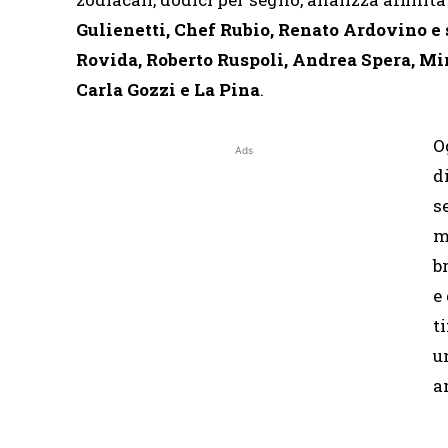
Gulienetti, Chef Rubio, Renato Ardovino e
Rovida, Roberto Ruspoli, Andrea Spera, Mi
Carla Gozzi e La Pina
.
O
Ads
d
s
m
b
e
t
u
a