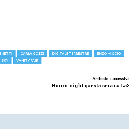
ENETTI
CARLA GOZZI
DIGITALE TERRESTRE
ENZO MICCIO
SKY
VANITY FAIR
Articolo successiv
Horror night questa sera su La