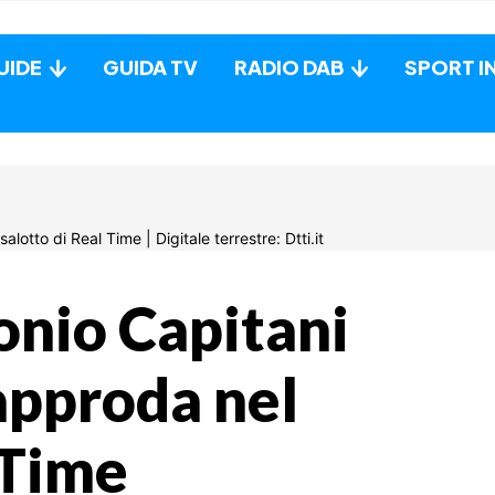
UIDE
GUIDA TV
RADIO DAB
SPORT I
onio Capitani
approda nel
 Time