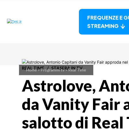
FREQUENZE E G
STREAMING
REAL TIME
STASERA IN TV
Home
Programmi tv
Real Time
Astrolove, Ant
da Vanity Fair 
salotto di Real