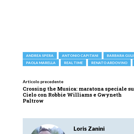
ANDREA SPERA
ANTONIO CAPITANI
BARBARA GULI
PAOLA MARELLA
REAL TIME
RENATO ARDOVINO
Articolo precedente
Crossing the Musica: maratona speciale su
Cielo con Robbie Williams e Gwyneth
Paltrow
Loris Zanini