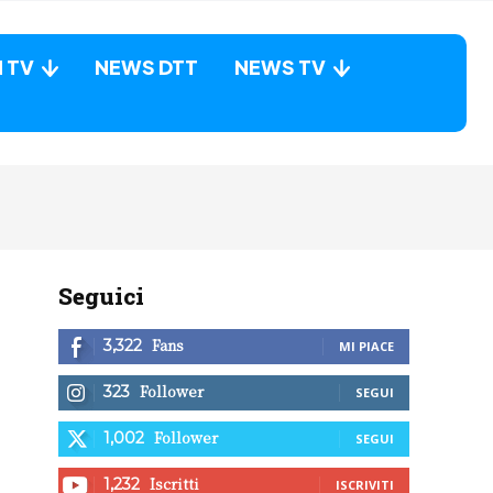
N TV
NEWS DTT
NEWS TV
Seguici
Fans
3,322
MI PIACE
Follower
323
SEGUI
Follower
1,002
SEGUI
Iscritti
1,232
ISCRIVITI