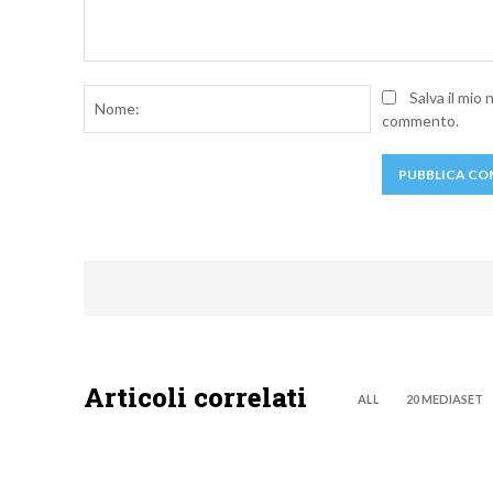
Commento:
Nome:
Salva il mio
commento.
Articoli correlati
ALL
20 MEDIASET