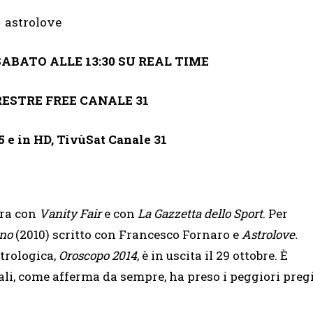
SABATO ALLE 13:30 SU REAL TIME
RESTRE FREE CANALE 31
5 e in HD, TivùSat Canale 31
ora con
Vanity Fair
e con
La Gazzetta dello Sport
. Per
rno
(2010) scritto con Francesco Fornaro e
Astrolove.
strologica,
Oroscopo 2014
, è in uscita il 29 ottobre. È
li, come afferma da sempre, ha preso i peggiori preg