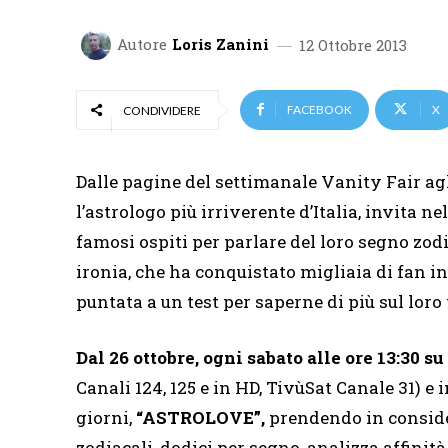
Autore
Loris Zanini
12 Ottobre 2013
FACEBOOK
X
CONDIVIDERE
Dalle pagine del settimanale Vanity Fair ag
l’astrologo più irriverente d’Italia, invita ne
famosi ospiti per parlare del loro segno zodi
ironia, che ha conquistato migliaia di fan in
puntata a un test per saperne di più sul loro
Dal 26 ottobre, ogni sabato alle ore 13:30 s
Canali 124, 125 e in HD, TivùSat Canale 31) e i
giorni,
“ASTROLOVE”,
prendendo in conside
zodiacali, dodici per segno, analizza affinit