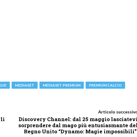
GUE
MEDIASET
MEDIASET PREMIUM
PREMIUM CALCIO
Articolo successiv
li
Discovery Channel: dal 25 maggio lasciatev
sorprendere dal mago più entusiasmante de
Regno Unito “Dynamo: Magie impossibili”