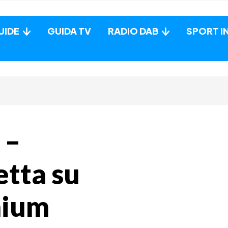
UIDE
GUIDA TV
RADIO DAB
SPORT I
 –
etta su
mium