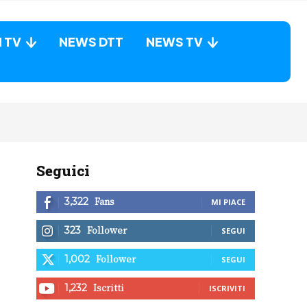
N TV
NEWS DTT
NEWS TV
Seguici
Fans
3,322
MI PIACE
Follower
323
SEGUI
Follower
1,002
SEGUI
Iscritti
1,232
ISCRIVITI