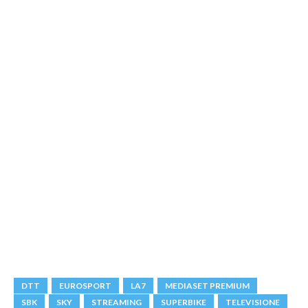
DTT
EUROSPORT
LA7
MEDIASET PREMIUM
SBK
SKY
STREAMING
SUPERBIKE
TELEVISIONE